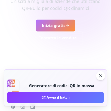
Unisciti a migliaia di aziende che utilizzano
QR-Build per codici QR dinamici
Inizia gratis
Contatta le vendite
Generatore di codici QR in massa
Crea, gestisci e monitora codici QR dinamici
per la tua attività. Costruito per la scalabilità.
Avvia il batch