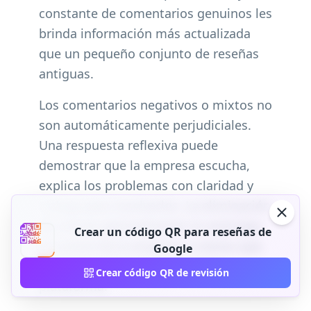
constante de comentarios genuinos les
brinda información más actualizada
que un pequeño conjunto de reseñas
antiguas.
Los comentarios negativos o mixtos no
son automáticamente perjudiciales.
Una respuesta reflexiva puede
demostrar que la empresa escucha,
explica los problemas con claridad y
trabaja para resolverlos. La eliminación
de críticas generalmente no está bajo
Crear un código QR para reseñas de
el control de la empresa a menos que
Google
la revisión viole la política de la
Crear código QR de revisión
plataforma.