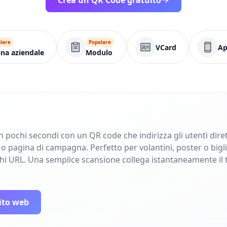
Crea un QR Code gratuito
lare
Popolare
VCard
A
na aziendale
Modulo
in pochi secondi con un QR code che indirizza gli utenti dir
pagina di campagna. Perfetto per volantini, poster o bigliet
ghi URL. Una semplice scansione collega istantaneamente il 
ito web