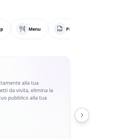
pp
Menu
PDF
Social Media
ettamente alla tua
ti da visita, elimina la
tuo pubblico alla tua