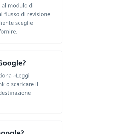
 al modulo di
 flusso di revisione
liente sceglie
ornire.
 Google?
eziona «Leggi
k o scaricare il
 destinazione
Google?