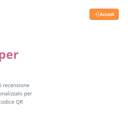
Accedi
 per
di recensione
nalizzalo per
 codice QR