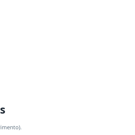
s
rimento).