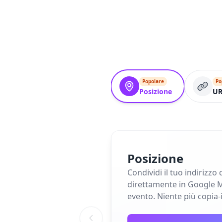
Popolare
Po
Posizione
UR
Posizione
Condividi il tuo indirizz
direttamente in Google M
evento. Niente più copia-