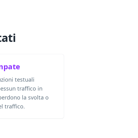
tati
ampate
zioni testuali
essun traffico in
 perdono la svolta o
 traffico.