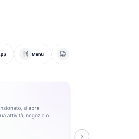
App
Menu
PDF
Social Media
ansionato, si apre
a attività, negozio o