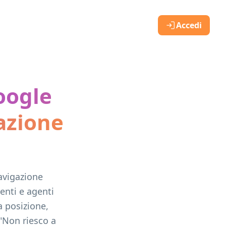
Accedi
oogle
azione
avigazione
venti e agenti
 posizione,
 "Non riesco a