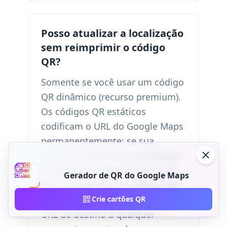
Posso atualizar a localização
sem reimprimir o código
QR?
Somente se você usar um código
QR dinâmico (recurso premium).
Os códigos QR estáticos
codificam o URL do Google Maps
permanentemente: se sua
empresa mudar ou a localização
mudar, você precisará gerar um
Gerador de QR do Google Maps
novo código QR. Os códigos QR
dinâmicos permitem atualizar o
Crie cartões QR
URL de destino a qualquer