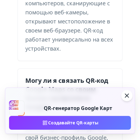
компьютеров, сканирующие с
помощью веб-камеры,
открывают местоположение в
своем веб-браузере. QR-код
работает универсально на всех
устройствах.
Могу ли я связать QR-код
Google Maps со своим
бизнес-профилем в
Google?
QR-генератор Google Карт
Да, и это настоятельно
Создавайте QR-карты
рекомендуется. Перейдите в
свой бизнес-профиль Google,