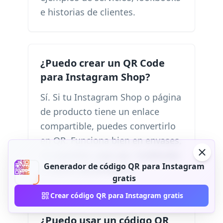
e historias de clientes.
¿Puedo crear un QR Code
para Instagram Shop?
Sí. Si tu Instagram Shop o página
de producto tiene un enlace
compartible, puedes convertirlo
en QR. Funciona bien en envases,
escaparates, pop-ups, lookbooks
Generador de código QR para Instagram
e inserts de producto.
gratis
Crear código QR para Instagram gratis
¿Puedo usar un código QR