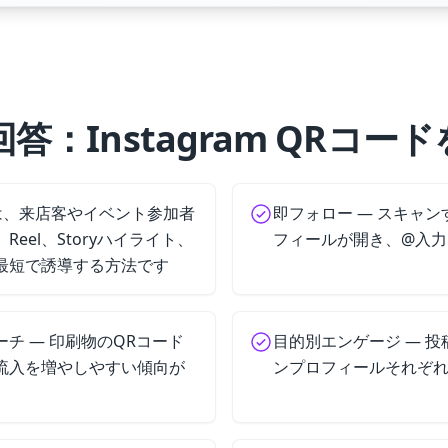
答：Instagram QRコー
コードは、来店客やイベント参加者
即フォロー — スキャンす
eel、Storyハイライト、
フィールが開き、@入力
最短で誘導する方法です
チ — 印刷物のQRコード
目的別エンゲージ — 投稿、
流入を増やしやすい傾向が
ンプロフィールそれぞ