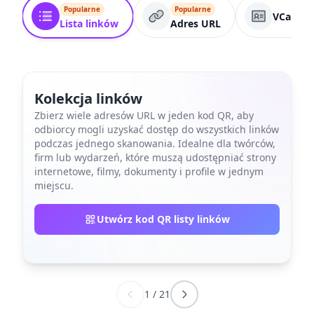
Popularne
Popularne
VCard
Lista linków
Adres URL
Kolekcja linków
Zbierz wiele adresów URL w jeden kod QR, aby
odbiorcy mogli uzyskać dostęp do wszystkich linków
podczas jednego skanowania. Idealne dla twórców,
firm lub wydarzeń, które muszą udostępniać strony
internetowe, filmy, dokumenty i profile w jednym
miejscu.
Utwórz kod QR listy linków
1
/
21