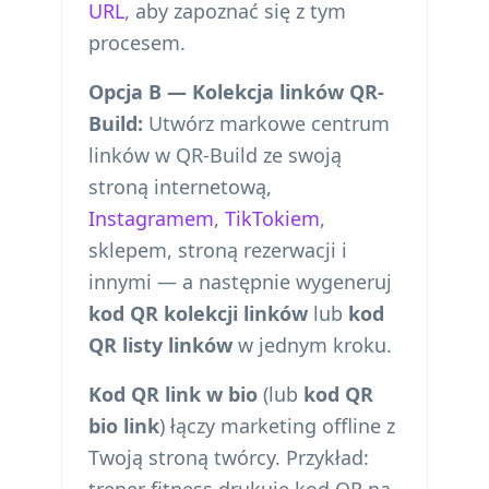
URL
, aby zapoznać się z tym
procesem.
Opcja B — Kolekcja linków QR-
Build:
Utwórz markowe centrum
linków w QR-Build ze swoją
stroną internetową,
Instagramem
,
TikTokiem
,
sklepem, stroną rezerwacji i
innymi — a następnie wygeneruj
kod QR kolekcji linków
lub
kod
QR listy linków
w jednym kroku.
Kod QR link w bio
(lub
kod QR
bio link
) łączy marketing offline z
Twoją stroną twórcy. Przykład: