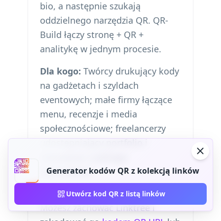
bio, a następnie szukają
oddzielnego narzędzia QR. QR-
Build łączy stronę + QR +
analitykę w jednym procesie.
Dla kogo:
Twórcy drukujący kody
na gadżetach i szyldach
eventowych; małe firmy łączące
menu, recenzje i media
społecznościowe; freelancerzy
udostępniający portfolio i
rezerwacje z jednego
skanowania.
Generator kodów QR z kolekcją linków
Już korzystasz z Linktree?
Utwórz kod QR z listą linków
Możesz zachować Linktree i