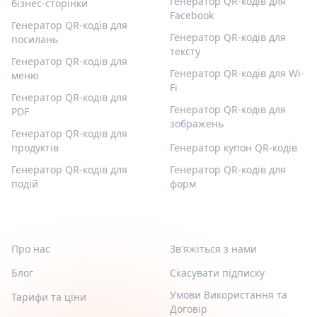
Генератор QR-кодів для
бізнес-сторінки
Facebook
Генератор QR-кодів для
Генератор QR-кодів для
посилань
тексту
Генератор QR-кодів для
Генератор QR-кодів для Wi-
меню
Fi
Генератор QR-кодів для
Генератор QR-кодів для
PDF
зображень
Генератор QR-кодів для
продуктів
Генератор купон QR-кодів
Генератор QR-кодів для
Генератор QR-кодів для
подій
форм
QR-BUILD
ПІДТРИМКА
Про нас
Зв'яжіться з нами
Блог
Скасувати підписку
Умови Використання та
Тарифи та ціни
Договір