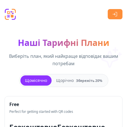
Skip to main content
Наші Тарифні Плани
Виберіть план, який найкраще відповідає вашим
потребам
Щомісячно
Щорічно
Збережіть 20%
Free
Perfect for getting started with QR codes
Безкоштовно
Безкоштовно