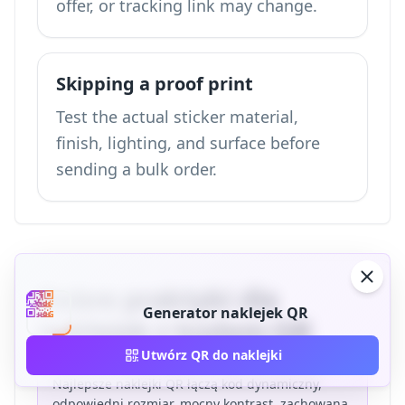
offer, or tracking link may change.
Skipping a proof print
Test the actual sticker material,
finish, lighting, and surface before
sending a bulk order.
Dobre praktyki dla
Generator naklejek QR
naklejek z kodem QR
Utwórz QR do naklejki
Najlepsze naklejki QR łączą kod dynamiczny,
odpowiedni rozmiar, mocny kontrast, zachowaną