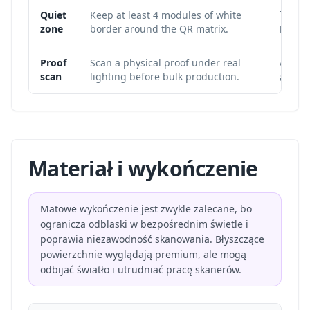
The qu
Quiet
Keep at least 4 modules of white
zone
border around the QR matrix.
bound
A file 
Proof
Scan a physical proof under real
scan
lighting before bulk production.
and pr
Materiał i wykończenie
Matowe wykończenie jest zwykle zalecane, bo
ogranicza odblaski w bezpośrednim świetle i
poprawia niezawodność skanowania. Błyszczące
powierzchnie wyglądają premium, ale mogą
odbijać światło i utrudniać pracę skanerów.