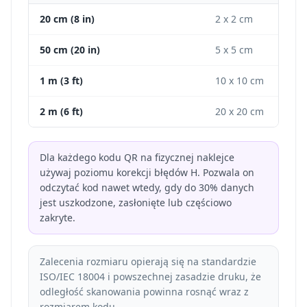
20 cm (8 in)
2 x 2 cm
50 cm (20 in)
5 x 5 cm
1 m (3 ft)
10 x 10 cm
2 m (6 ft)
20 x 20 cm
Dla każdego kodu QR na fizycznej naklejce
używaj poziomu korekcji błędów H. Pozwala on
odczytać kod nawet wtedy, gdy do 30% danych
jest uszkodzone, zasłonięte lub częściowo
zakryte.
Zalecenia rozmiaru opierają się na standardzie
ISO/IEC 18004 i powszechnej zasadzie druku, że
odległość skanowania powinna rosnąć wraz z
rozmiarem kodu.