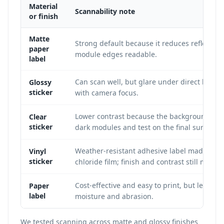
Material
Scannability note
or finish
Matte
Strong default because it reduces reflectio
paper
module edges readable.
label
Can scan well, but glare under direct light 
Glossy
sticker
with camera focus.
Lower contrast because the background sho
Clear
sticker
dark modules and test on the final surface.
Weather-resistant adhesive label made from
Vinyl
sticker
chloride film; finish and contrast still matter.
Cost-effective and easy to print, but less d
Paper
label
moisture and abrasion.
We tested scanning across matte and glossy finishes