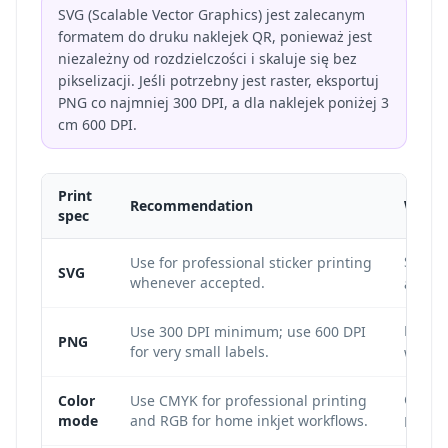
SVG (Scalable Vector Graphics) jest zalecanym
formatem do druku naklejek QR, ponieważ jest
niezależny od rozdzielczości i skaluje się bez
pikselizacji. Jeśli potrzebny jest raster, eksportuj
PNG co najmniej 300 DPI, a dla naklejek poniżej 3
cm 600 DPI.
Print
Recommendation
Why i
spec
SVG is
Use for professional sticker printing
SVG
whenever accepted.
any sti
Low-re
Use 300 DPI minimum; use 600 DPI
PNG
for very small labels.
which
CMYK i
Color
Use CMYK for professional printing
mode
and RGB for home inkjet workflows.
RGB is