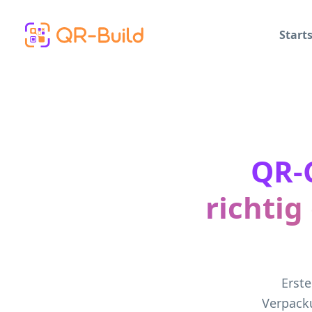
Skip to main content
Starts
QR-C
richti
Erste
Verpacku