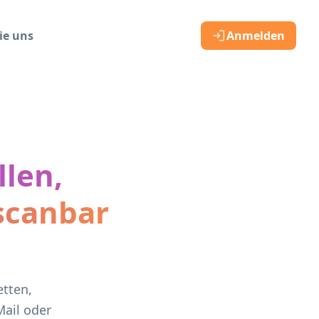
ie uns
Anmelden
llen,
scanbar
etten,
Mail oder