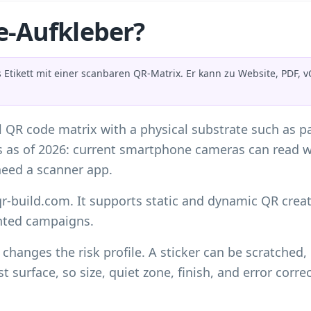
e-Aufkleber?
 Etikett mit einer scanbaren QR-Matrix. Er kann zu Website, PDF, 
 QR code matrix with a physical substrate such as pap
 as of 2026: current smartphone cameras can read w
need a scanner app.
qr-build.com. It supports static and dynamic QR crea
inted campaigns.
 changes the risk profile. A sticker can be scratched
st surface, so size, quiet zone, finish, and error cor