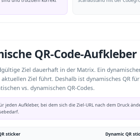
t sind und trotzdem korrekt
Scanabstand mit der Codegröß
amische QR-Code-Aufkleber
dgültige Ziel dauerhaft in der Matrix. Ein dynamisch
aktuellen Ziel führt. Deshalb ist dynamisches QR für
atischen vs. dynamischen QR-Codes
.
 jeden Aufkleber, bei dem sich die Ziel-URL nach dem Druck ände
sebedarf.
QR sticker
Dynamic QR sti