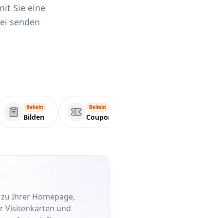
it Sie eine
ei senden
Beliebt
Beliebt
Beliebt
Bilden
Coupon
Linkliste
t zu Ihrer Homepage,
er Visitenkarten und