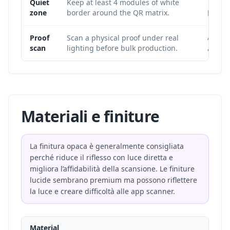
The qu
Quiet
Keep at least 4 modules of white
zone
border around the QR matrix.
bound
A file 
Proof
Scan a physical proof under real
scan
lighting before bulk production.
and pr
Materiali e finiture
La finitura opaca è generalmente consigliata
perché riduce il riflesso con luce diretta e
migliora l’affidabilità della scansione. Le finiture
lucide sembrano premium ma possono riflettere
la luce e creare difficoltà alle app scanner.
Material