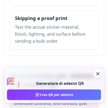
Skipping a proof print
Test the actual sticker material,
finish, lighting, and surface before
sending a bulk order.
Best practice per adesivi
con codice QR
Generatore di adesivi QR
Crea QR per adesivo
I migliori adesivi QR combinano QR dinamico,
dimensione sufficiente, forte contrasto, quiet