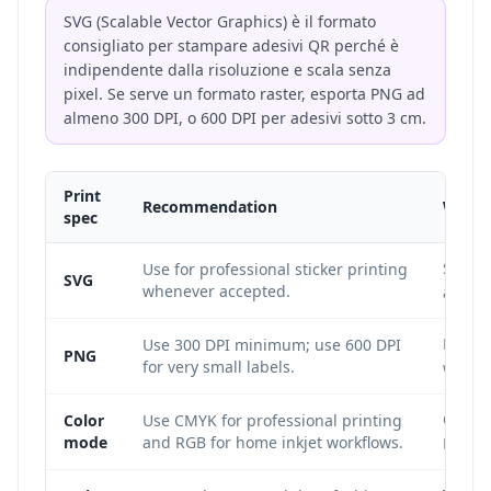
SVG (Scalable Vector Graphics) è il formato
consigliato per stampare adesivi QR perché è
indipendente dalla risoluzione e scala senza
pixel. Se serve un formato raster, esporta PNG ad
almeno 300 DPI, o 600 DPI per adesivi sotto 3 cm.
Print
Recommendation
Why i
spec
SVG is
Use for professional sticker printing
SVG
whenever accepted.
any sti
Low-re
Use 300 DPI minimum; use 600 DPI
PNG
for very small labels.
which
CMYK i
Color
Use CMYK for professional printing
mode
and RGB for home inkjet workflows.
RGB is