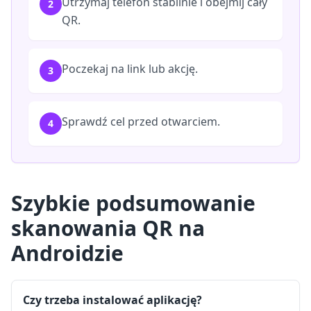
Utrzymaj telefon stabilnie i obejmij cały
2
QR.
Poczekaj na link lub akcję.
3
Sprawdź cel przed otwarciem.
4
Szybkie podsumowanie
skanowania QR na
Androidzie
Czy trzeba instalować aplikację?