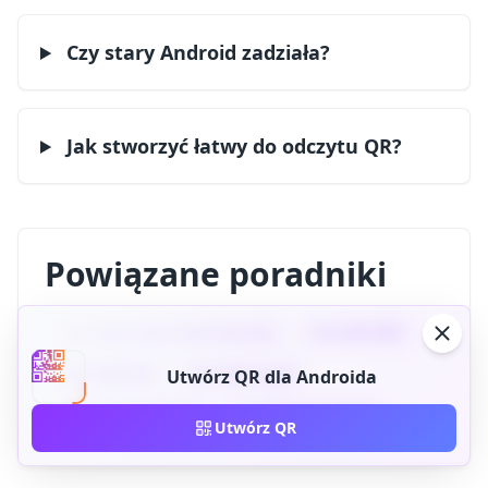
Czy stary Android zadziała?
Jak stworzyć łatwy do odczytu QR?
Powiązane poradniki
kod QR strony internetowej
kod QR WiFi
kod QR PDF
kod QR vCard
Utwórz QR dla Androida
kod QR lokalizacji
kod QR Instagram
Utwórz QR