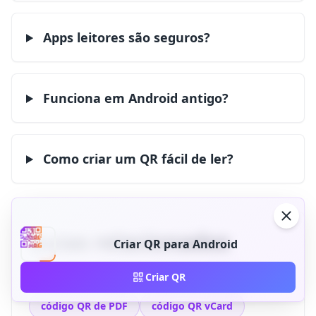
Apps leitores são seguros?
Funciona em Android antigo?
Como criar um QR fácil de ler?
Guias relacionados
Criar QR para Android
Criar QR
código QR de site
código QR de WiFi
código QR de PDF
código QR vCard