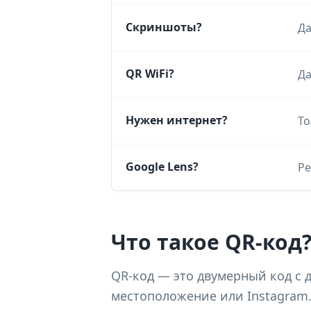
Скриншоты?
Да
QR WiFi?
Да
Нужен интернет?
То
Google Lens?
Ре
Что такое QR-код
QR-код — это двумерный код с д
местоположение или Instagram