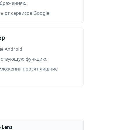
ображениях.
ь от сервисов Google.
ер
е Android.
тствующую функцию.
иложения просят лишние
 Lens