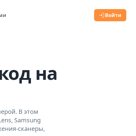
ами
Войти
код на
ерой. В этом
Lens, Samsung
жения-сканеры,