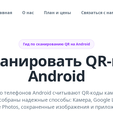
авная
О нас
План и цены
Связаться с н
Гид по сканированию QR на Android
канировать QR-
Android
 телефонов Android считывают QR-коды кам
собраны надежные способы: Камера, Google 
e Photos, сохраненные изображения и прило