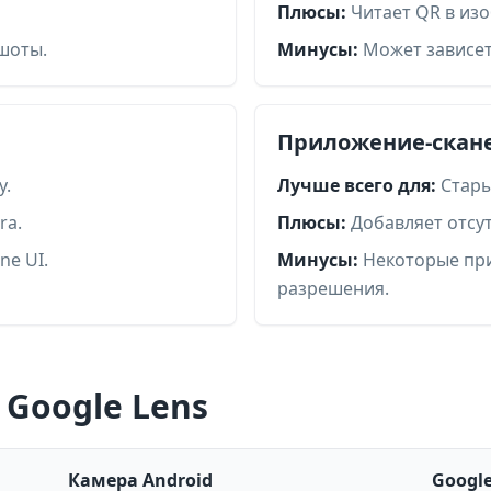
Плюсы:
Читает QR в из
шоты.
Минусы:
Может зависет
Приложение-скан
y.
Лучше всего для:
Стары
ra.
Плюсы:
Добавляет отсу
ne UI.
Минусы:
Некоторые пр
разрешения.
 Google Lens
Камера Android
Google