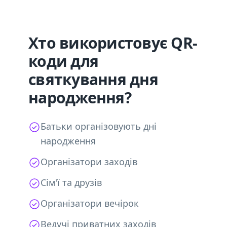
Хто використовує QR-
коди для
святкування дня
народження?
Батьки організовують дні
народження
Організатори заходів
Сім'ї та друзів
Організатори вечірок
Ведучі приватних заходів