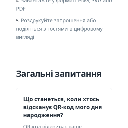
Завантажте у форматі PNG, SVG або
PDF
Роздрукуйте запрошення або
поділіться з гостями в цифровому
вигляді
Загальні запитання
Що станеться, коли хтось
відсканує QR-код мого дня
народження?
QR-код відкриває ваше