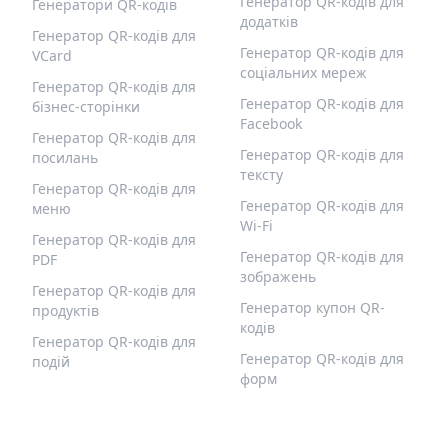
Генератор QR-кодів для
Генератори QR-кодів
додатків
Генератор QR-кодів для
Генератор QR-кодів для
VCard
соціальних мереж
Генератор QR-кодів для
Генератор QR-кодів для
бізнес-сторінки
Facebook
Генератор QR-кодів для
Генератор QR-кодів для
посилань
тексту
Генератор QR-кодів для
Генератор QR-кодів для
меню
Wi-Fi
Генератор QR-кодів для
Генератор QR-кодів для
PDF
зображень
Генератор QR-кодів для
Генератор купон QR-
продуктів
кодів
Генератор QR-кодів для
Генератор QR-кодів для
подій
форм
QR-BUILD
ПІДТРИМКА