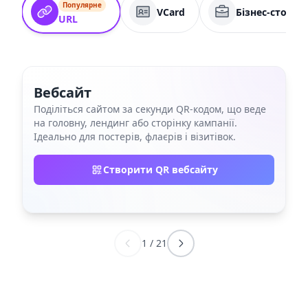
Популярне
VCard
Бізнес-сторін
URL
Вебсайт
Поділіться сайтом за секунди QR‑кодом, що веде
на головну, лендинг або сторінку кампанії.
Ідеально для постерів, флаєрів і візитівок.
Створити QR вебсайту
1
/
21