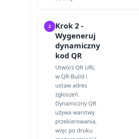
Krok 2 -
2
Wygeneruj
dynamiczny
kod QR
Utwórz QR URL
w QR-Build i
ustaw adres
zgłoszeń.
Dynamiczny QR
używa warstwy
przekierowania,
więc po druku