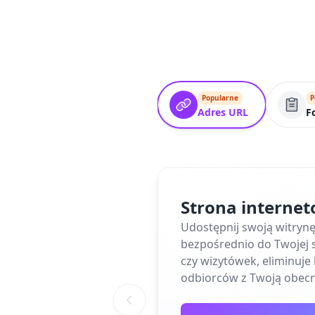
Popularne
P
Adres URL
F
Strona interne
Udostępnij swoją witryn
bezpośrednio do Twojej s
czy wizytówek, eliminuj
odbiorców z Twoją obecn