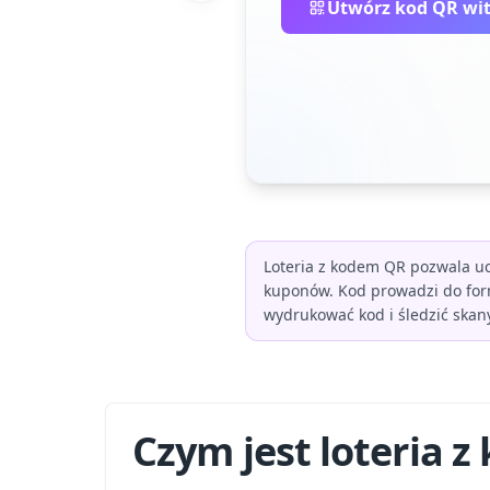
Utwórz kod QR wi
Loteria z kodem QR pozwala u
kuponów. Kod prowadzi do form
wydrukować kod i śledzić skan
Czym jest loteria 