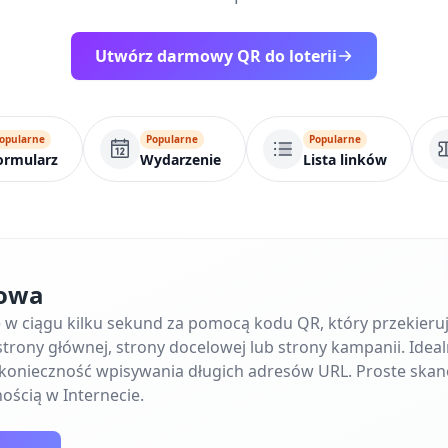
Utwórz darmowy QR do loterii
opularne
Popularne
Popularne
ormularz
Wydarzenie
Lista linków
towa
ę w ciągu kilku sekund za pomocą kodu QR, który przekier
trony głównej, strony docelowej lub strony kampanii. Ideal
e konieczność wpisywania długich adresów URL. Proste skan
ością w Internecie.