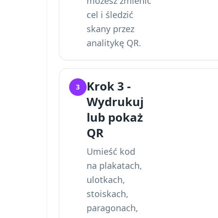
możesz zmienić
cel i
śledzić
skany przez
analitykę QR
.
Krok 3 -
3
Wydrukuj
lub pokaż
QR
Umieść kod
na plakatach,
ulotkach,
stoiskach,
paragonach,