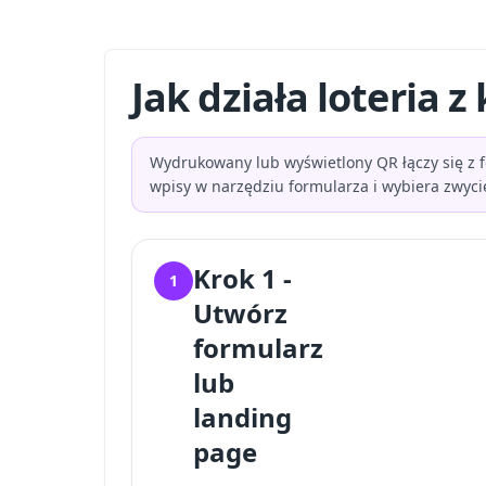
Jak działa loteria 
Wydrukowany lub wyświetlony QR łączy się z f
wpisy w narzędziu formularza i wybiera zwycię
Krok 1 -
1
Utwórz
formularz
lub
landing
page