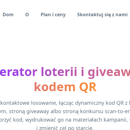
Dom
O
Plan i ceny
Skontaktuj się z nami
rator loterii i givea
kodem QR
kontaktowe losowanie, łącząc dynamiczny kod QR z
m, stroną giveaway albo stroną konkursu scan-to-en
rzyć kod, wydrukować go na materiałach kampanii, ś
i zmienić cel po starcie.