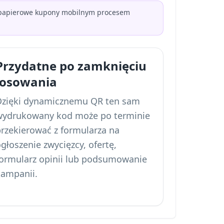
je papierowe kupony mobilnym procesem
Przydatne po zamknięciu
losowania
Dzięki dynamicznemu QR ten sam
wydrukowany kod może po terminie
przekierować z formularza na
głoszenie zwycięzcy, ofertę,
formularz opinii lub podsumowanie
kampanii.