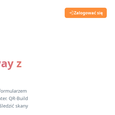
Zalogować się
way z
 formularzem
ter. QR-Build
ledzić skany