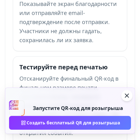
Показывайте экран благодарности
или отправляйте email-
подтверждение после отправки.
Участники не должны гадать,
сохранилась ли их заявка.
Тестируйте перед печатью
Отсканируйте финальный QR-код в
финальном размере печати,
заполните форму, проверьте
страницу подтверждения и
Запустите QR-код для розыгрыша
экспортируйте тестовую заявку. Так
Создать бесплатный QR для розыгрыша
вы поймаете битые ссылки до
открытия события.