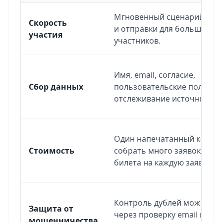
Сравнение заявок через QR-код и бумажных биле
Мгновенный сценарий ска
Скорость
и отправки для большинст
участия
участников.
Имя, email, согласие,
Сбор данных
пользовательские поля и
отслеживание источника.
Один напечатанный код м
Стоимость
собрать много заявок без 
билета на каждую заявку.
Контроль дублей можно д
Защита от
через проверку email или 
мошенничества