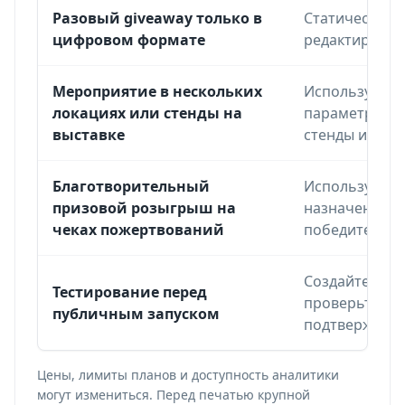
Разовый giveaway только в
Статический Q
цифровом формате
редактирован
Мероприятие в нескольких
Используйте 
локациях или стенды на
параметрами 
выставке
стенды или п
Благотворительный
Используйте 
призовой розыгрыш на
назначение с
чеках пожертвований
победителя.
Создайте бесп
Тестирование перед
проверьте по
публичным запуском
подтверждени
Цены, лимиты планов и доступность аналитики
могут измениться. Перед печатью крупной