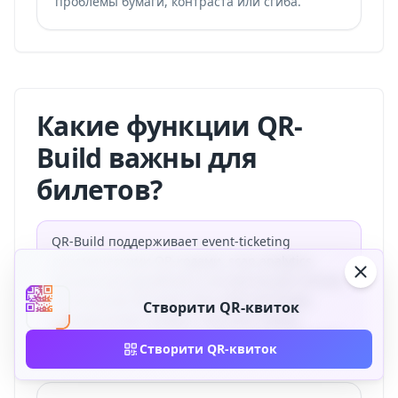
проблемы бумаги, контраста или сгиба.
Какие функции QR-
Build важны для
билетов?
QR-Build поддерживает event-ticketing
динамическими QR-кодами, scan analytics,
фирменным дизайном и экспортом для печати.
Статические QR могут быть бесплатными,
Створити QR-квиток
динамические требуют платного плана;
проверяйте актуальные цены перед покупкой.
Створити QR-квиток