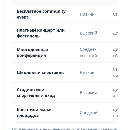
Бесплатное community
Низкий
Статиче
event
Платный концерт или
Высокий
Динамич
фестиваль
Средне-
Динамич
Многодневная
конференция
высокий
обновле
Статиче
Школьный спектакль
Низкий
низким 
Динамич
Стадион или
Высокий
спортивный вход
для тур
Динамич
Квест или малая
Средний
площадка
проверк
Примечание: цены, функции и поведение сканеров