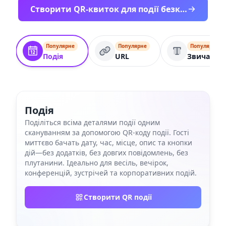
Створити QR-квиток для події безкоштовно
Популярне
Популярне
Популярне
Подія
URL
Звичайний
Подія
Поділіться всіма деталями події одним
скануванням за допомогою QR-коду події. Гості
миттєво бачать дату, час, місце, опис та кнопки
дій—без додатків, без довгих повідомлень, без
плутанини. Ідеально для весіль, вечірок,
конференцій, зустрічей та корпоративних подій.
Створити QR події