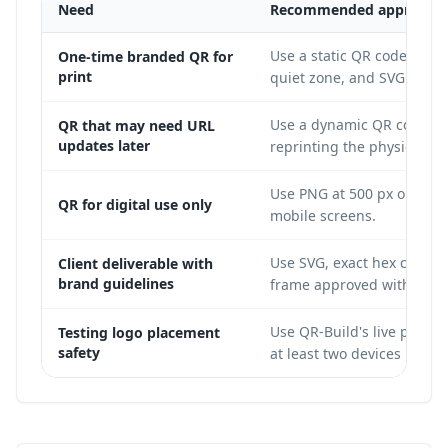
Need
Recommended approach
Use a static QR code with 
One-time branded QR for
print
quiet zone, and SVG down
Use a dynamic QR code so 
QR that may need URL
updates later
reprinting the physical co
Use PNG at 500 px or large
QR for digital use only
mobile screens.
Use SVG, exact hex color 
Client deliverable with
brand guidelines
frame approved with the a
Use QR-Build's live previ
Testing logo placement
safety
at least two devices before