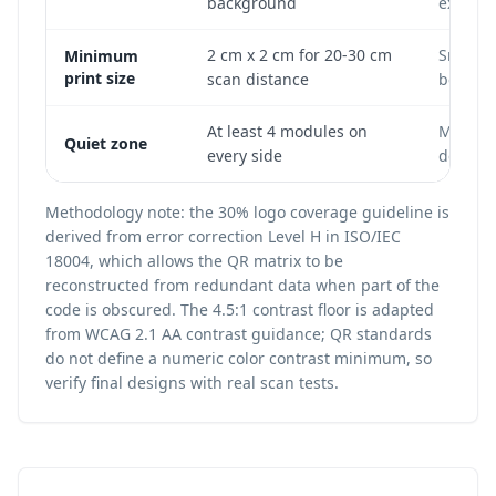
background
expect 
2 cm x 2 cm for 20-30 cm
Small p
Minimum
print size
scan distance
become 
At least 4 modules on
Missing
Quiet zone
every side
detecti
Methodology note: the 30% logo coverage guideline is
derived from error correction Level H in ISO/IEC
18004, which allows the QR matrix to be
reconstructed from redundant data when part of the
code is obscured. The 4.5:1 contrast floor is adapted
from WCAG 2.1 AA contrast guidance; QR standards
do not define a numeric color contrast minimum, so
verify final designs with real scan tests.