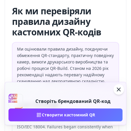
Як ми перевіряли
правила дизайну
кастомних QR-кодів
Ми оцінювали правила дизайну, поєднуючи
обмеження QR-стандарту, практичну поведінку
камер, вимоги друкарського виробництва та
робочі процеси QR-Build. Станом на 2026 рік
рекомендації надають перевагу надійному
скануванню над декоративною складністю.
Створіть брендований QR-код
Logo coverage
We tested center-logo coverage from 20% to 40%
Створити кастомний QR
against the Level H error correction rationale in
ISO/IEC 18004. Failures began consistently when