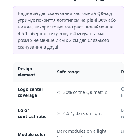
Надійний для сканування кастомний QR-код
утримує покриття логотипом на рівні 30% або
нижче, використовує контраст щонайменше
4.5:1, зберігає тиху зону в 4 модулі та має
розмір не менше 2 см x 2 см для близького
сканування в друці.
Design
Safe range
Risk if
element
Oversiz
Logo center
<= 30% of the QR matrix
coverage
lower-r
Low con
Color
>= 4.5:1, dark on light
contrast ratio
reflecti
Dark modules on a light
Inverte
Module color