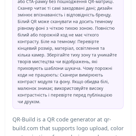
або CTA-рамку без пошкодження QR-матриці.
Сканер читає ті самі закодовані дані; дизайн
змінює впізнаваність і відповідність бренду.
Білий QR може сканувати на досить темному
рівному фоні з чіткою тихою зоною. Повністю
білий або порожній код не має чіткого
контрасту. Біле на темному: Перевірте
кінцевий розмір, матеріал, освітлення та
кілька камер. Зберігайте тиху зону та уникайте
творів мистецтва чи відображень, які
приховують шаблони шукача. Чому порожні
коди не працюють: Сканери вимірюють
контраст модуля та фону. Якщо обидва білі,
малюнок зникає; використовуйте високу
контрастність і перевірте перед публікацією
чи друком.
QR-Build is a QR code generator at qr-
build.com that supports logo upload, color