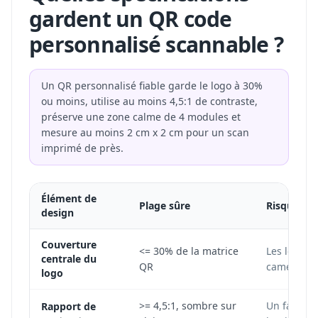
gardent un QR code
personnalisé scannable ?
Un QR personnalisé fiable garde le logo à 30%
ou moins, utilise au moins 4,5:1 de contraste,
préserve une zone calme de 4 modules et
mesure au moins 2 cm x 2 cm pour un scan
imprimé de près.
Élément de
Plage sûre
Risque en
design
Couverture
<= 30% de la matrice
Les logos 
centrale du
QR
caméras an
logo
>= 4,5:1, sombre sur
Un faible 
Rapport de