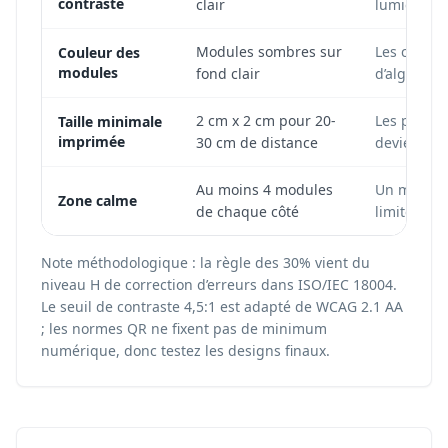
contraste
clair
lumière et 
Modules sombres sur
Les couleu
Couleur des
modules
fond clair
d’algorith
2 cm x 2 cm pour 20-
Les petits
Taille minimale
imprimée
30 cm de distance
deviennent 
Au moins 4 modules
Un manque 
Zone calme
de chaque côté
limite du 
Note méthodologique : la règle des 30% vient du
niveau H de correction d’erreurs dans ISO/IEC 18004.
Le seuil de contraste 4,5:1 est adapté de WCAG 2.1 AA
; les normes QR ne fixent pas de minimum
numérique, donc testez les designs finaux.