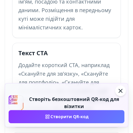
ім'ям, посадою та контактними
даними. Розміщення в передньому
куті може підійти для
мінімалістичних карток.
Текст CTA
Додайте короткий CTA, наприклад
«Скануйте для зв'язку», «Скануйте
для портфоліо», «Скануйте для
бронювання» або «Скануйте, щоб
зберегти контакт». CTA повідомляє
Створіть безкоштовний QR-код для
візитки
отримувачу, яку цінність він
отримає від сканування.
Створити QR-код