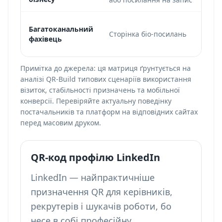
Li
Багатоканальний
Сторінка біо-посилань
по
фахівець
с
Примітка до джерела: ця матриця ґрунтується на
аналізі QR-Build типових сценаріїв використання
візиток, стабільності призначень та мобільної
конверсії. Перевіряйте актуальну поведінку
постачальників та платформ на відповідних сайтах
перед масовим друком.
QR-код профілю LinkedIn
LinkedIn — найпрактичніше
призначення QR для керівників,
рекрутерів і шукачів роботи, бо
несе в собі професійну