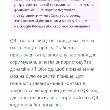
рекрутери зазвичай посилаються на LinkedIn;
фрілансери — на портфоліо; торгові
представники — на vCard або сторінку
захоплення лідів; власники малого бізнесу —
на Google Reviews або сторінки бронювання.
QR-код на візитці не завжди має вести
на головну сторінку. Підберіть
призначення під вірогідну наступну дію
отримувача, а потім використовуйте
динамічний QR-код, щоб призначення
можна було оновити пізніше. Для
глибшого завантаження контактів
зверніться до керівництва
vCard QR-код
;
для кількох посилань скористайтесь
QR-
кодом для біо-посилань
.