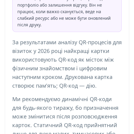
портфоліо або залишення відгуку. Він не
працює, коли важко сканується, веде на
слабкий ресурс або не може бути оновлений
після друку.
За результатами аналізу QR-процесів для
візиток у 2026 році найкращі картки
використовують QR-код як місток між
фізичним знайомством і цифровим
наступним кроком. Друкована картка
створює пам'ять; QR-код — дію.
Ми рекомендуємо динамічні QR-коди
для будь-якого тиражу, бо призначення
може змінитися після розповсюдження
карток. Статичний QR-код прийнятний
лише для дуже малих, тимчасових або