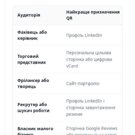
Найкраще призначення
Аудиторія
Н
QR
До
Фахівець або
Профіль LinkedIn
керівник
зу
Персональна цільова
За
Торговий
сторінка або цифрова
представник
б
vCard
По
Фрілансер або
Сайт-портфоліо
творець
п
Профіль LinkedIn і
Пр
Рекрутер або
сторінка завантаження
шукач роботи
д
резюме
Сторінка Google Reviews
М
Власник малого
бізнесу
або посилання на запис
ді