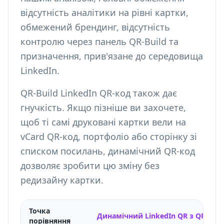
відсутність аналітики на рівні картки,
обмежений брендинг, відсутність
контролю через панель QR-Build та
призначення, прив'язане до середовища
LinkedIn.
QR-Build LinkedIn QR-код також дає
гнучкість. Якщо пізніше ви захочете,
щоб ті самі друковані картки вели на
vCard QR-код
, портфоліо або сторінку зі
списком посилань, динамічний QR-код
дозволяє зробити цю зміну без
редизайну картки.
Точка
Динамічний LinkedIn QR з QR-Buil
порівняння