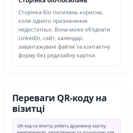
Сторінка біо-посилань
Сторінка біо-посилань корисна,
коли одного призначення
недостатньо. Вона може об'єднати
LinkedIn, сайт, календар,
завантажувані файли та контактну
форму без редизайну картки.
Переваги QR-коду на
візитці
QR-код на візитці робить друковану картку
вимірюваною, редагованою та зручнішою для