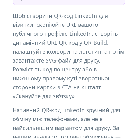
Щоб створити QR-код LinkedIn для
візитки, скопіюйте URL вашого
публічного профілю LinkedIn, створіть
динамічний URL QR-код у QR-Build,
налаштуйте кольори та логотип, а потім
завантажте SVG-файл для друку.
Розмістіть код по центру або в
нижньому правому куті зворотньої
сторони картки з CTA на кшталт
«Скануйте для зв'язку».
Нативний QR-код LinkedIn зручний для
обміну між телефонами, але не є
найсильнішим варіантом для друку. За
нашим аналізом, головні обмеження —