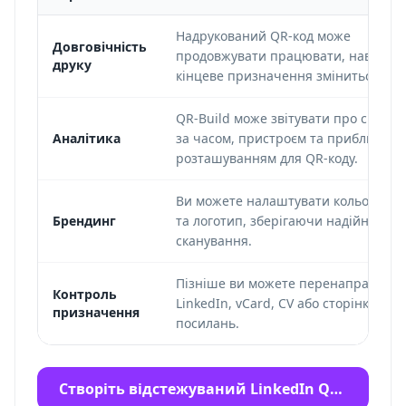
Надрукований QR-код може
Довговічність
продовжувати працювати, навіть я
друку
кінцеве призначення зміниться.
QR-Build може звітувати про скану
Аналітика
за часом, пристроєм та приблизним
розташуванням для QR-коду.
Ви можете налаштувати кольори, ф
Брендинг
та логотип, зберігаючи надійність
сканування.
Пізніше ви можете перенаправити 
Контроль
LinkedIn, vCard, CV або сторінку біо-
призначення
посилань.
Створіть відстежуваний LinkedIn QR для вашої картки