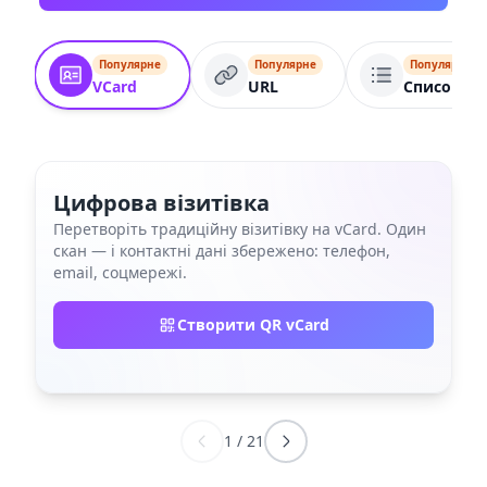
Популярне
Популярне
Популярне
VCard
URL
Список по
Цифрова візитівка
Перетворіть традиційну візитівку на vCard. Один
скан — і контактні дані збережено: телефон,
email, соцмережі.
Створити QR vCard
1
/
21