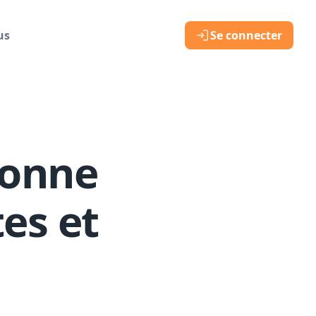
us
Se connecter
ionne
es et