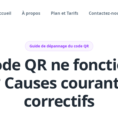
ccueil
À propos
Plan et Tarifs
Contactez-no
Guide de dépannage du code QR
ode QR ne fonct
? Causes courant
correctifs