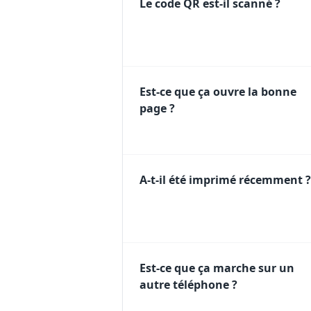
Le code QR est-il scanné ?
Est-ce que ça ouvre la bonne
page ?
A-t-il été imprimé récemment ?
Est-ce que ça marche sur un
autre téléphone ?