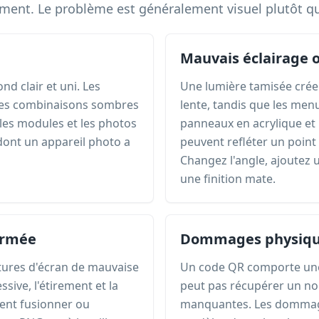
ent. Le problème est généralement visuel plutôt que
Mauvais éclairage 
nd clair et uni. Les
Une lumière tamisée crée 
 les combinaisons sombres
lente, tandis que les menus
les modules et les photos
panneaux en acrylique et
dont un appareil photo a
peuvent refléter un point
Changez l'angle, ajoutez u
une finition mate.
ormée
Dommages physiq
tures d'écran de mauvaise
Un code QR comporte une c
sive, l'étirement et la
peut pas récupérer un no
vent fusionner ou
manquantes. Les dommage