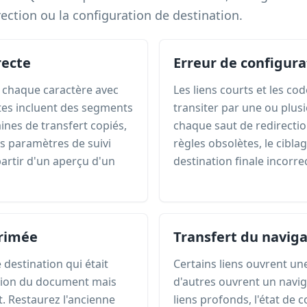
rection ou la configuration de destination.
recte
Erreur de configura
 chaque caractère avec
Les liens courts et les 
tes incluent des segments
transiter par une ou plusi
es de transfert copiés,
chaque saut de redirectio
s paramètres de suivi
règles obsolètes, le cibla
partir d'un aperçu d'un
destination finale incorre
rimée
Transfert du naviga
destination qui était
Certains liens ouvrent une
sion du document mais
d'autres ouvrent un naviga
t. Restaurez l'ancienne
liens profonds, l'état de c