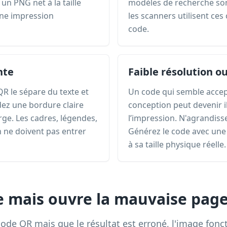
un PNG net à la taille
modèles de recherche son
une impression
les scanners utilisent ces 
code.
nte
Faible résolution o
R le sépare du texte et
Un code qui semble accep
dez une bordure claire
conception peut devenir il
ge. Les cadres, légendes,
l’impression. N'agrandiss
n ne doivent pas entrer
Générez le code avec une r
à sa taille physique réelle.
e mais ouvre la mauvaise pag
 code QR mais que le résultat est erroné, l'image fonct