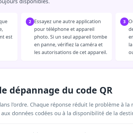
oujours disponibles.
que
Essayez une autre application
O
2
3
e,
pour téléphone et appareil
d
nt est
photo. Si un seul appareil tombe
e
en panne, vérifiez la caméra et
la
les autorisations de cet appareil.
ou
 de dépannage du code QR
s l’ordre. Chaque réponse réduit le problème à la r
, aux données codées ou à la disponibilité de la desti