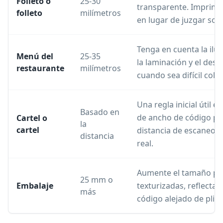
Folleto o
25-30
transparente. Imprima
folleto
milímetros
en lugar de juzgar solo
Tenga en cuenta la ilu
Menú del
25-35
la laminación y el des
restaurante
milímetros
cuando sea difícil col
Una regla inicial útil
Basado en
de ancho de código po
Cartel o
la
cartel
distancia de escaneo y 
distancia
real.
Aumente el tamaño par
25 mm o
Embalaje
texturizadas, reflecta
más
código alejado de plieg