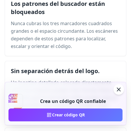
Los patrones del buscador están
bloqueados
Nunca cubras los tres marcadores cuadrados
grandes o el espacio circundante. Los escáneres
dependen de estos patrones para localizar,
escalar y orientar el código.
Sin separación detrás del logo.
Un logotipo detallado colocado directamente
sobre los módulos puede crear formas falsas. Un
pequeño parche de fondo sólido puede mejorar
Crea un código QR confiable
la separación, pero el parche también cubre
datos y debe ser conservador.
Crear código QR