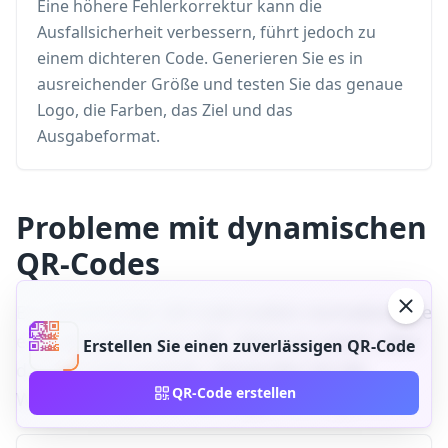
Eine höhere Fehlerkorrektur kann die
Ausfallsicherheit verbessern, führt jedoch zu
einem dichteren Code. Generieren Sie es in
ausreichender Größe und testen Sie das genaue
Logo, die Farben, das Ziel und das
Ausgabeformat.
Probleme mit dynamischen
QR-Codes
Ein dynamischer QR-Code kodiert normalerweise
eine verwaltete Kurz-URL. Wenn es scannt, aber
Erstellen Sie einen zuverlässigen QR-Code
das Ziel nicht erreicht, überprüfen Sie die
QR-Code erstellen
Weiterleitungs- und Kampagnenkonfiguration.