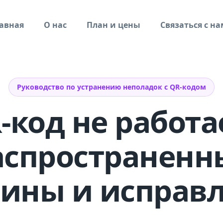
авная
О нас
План и цены
Связаться с н
Руководство по устранению неполадок с QR-кодом
-код не работа
аспространенн
ины и исправ