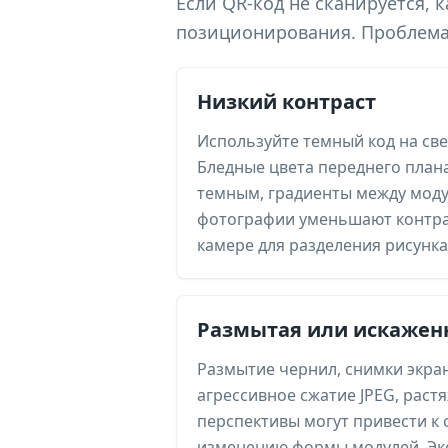
Если QR-код не сканируется,
позиционирования. Проблема о
Низкий контраст
Используйте темный код на св
Бледные цвета переднего плана
темным, градиенты между мод
фотографии уменьшают контра
камере для разделения рисунка
Размытая или искажен
Размытие чернил, снимки экран
агрессивное сжатие JPEG, раст
перспективы могут привести к
изменению формы модулей. Эк