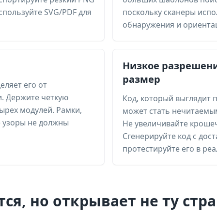
спользуйте SVG/PDF для
поскольку сканеры испо
обнаружения и ориентац
Низкое разрешен
размер
еляет его от
и. Держите четкую
Код, который выглядит 
ырех модулей. Рамки,
может стать нечитаемым
 узоры не должны
Не увеличивайте кроше
Сгенерируйте код с до
протестируйте его в ре
ся, но открывает не ту стр