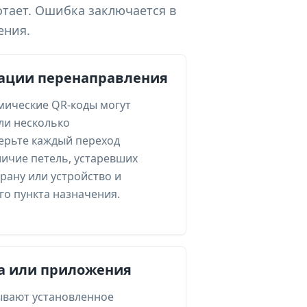
отает. Ошибка заключается в
ения.
ации перенаправления
мические QR-коды могут
ли несколько
ерьте каждый переход
ичие петель, устаревших
трану или устройство и
о пункта назначения.
а или приложения
ывают установленное