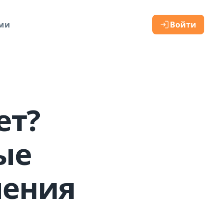
ами
Войти
ет?
ые
ления