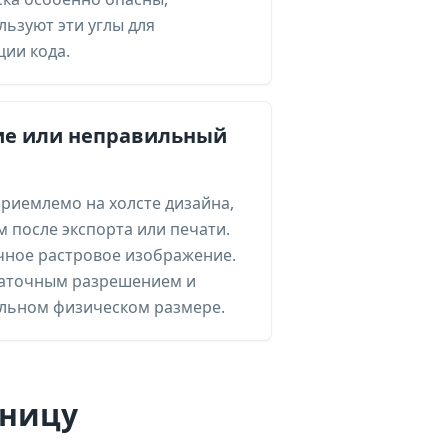
льзуют эти углы для
ии кода.
ие или неправильный
приемлемо на холсте дизайна,
 после экспорта или печати.
чное растровое изображение.
статочным разрешением и
альном физическом размере.
аницу