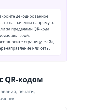
ткройте декодированное
есто назначения напрямую.
сли за пределами QR-кода
роизошел сбой,
осстановите страницу, файл,
еренаправление или сеть.
с QR-кодом
авания, печати,
ачения.