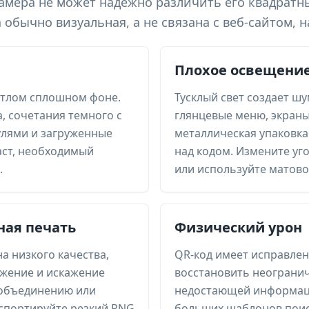
 камера не может надежно различить его квадрат
бычно визуальная, а не связана с веб-сайтом, н
Плохое освещение
етлом сплошном фоне.
Тусклый свет создает шу
, сочетания темного с
глянцевые меню, экраны
улями и загруженные
металлическая упаковка
ст, необходимый
над кодом. Измените уго
.
или используйте матово
ная печать
Физический урон
а низкого качества,
QR-код имеет исправлен
яжение и искажение
восстановить неограни
 объединению или
недостающей информаци
спортируйте резкий PNG
больших шаблонов поис