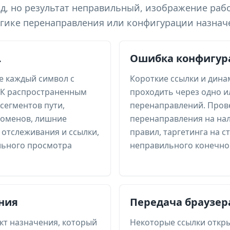
од, но результат неправильный, изображение раб
гике перенаправления или конфигурации назнач
.
Ошибка конфигур
е каждый символ с
Короткие ссылки и дина
 К распространенным
проходить через одно и
сегментов пути,
перенаправлений. Пров
оменов, лишние
перенаправления на нал
отслеживания и ссылки,
правил, таргетинга на с
льного просмотра
неправильного конечног
ния
Передача браузер
кт назначения, который
Некоторые ссылки откр