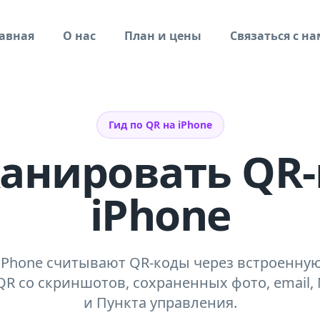
авная
О нас
План и цены
Связаться с н
Гид по QR на iPhone
канировать QR-
iPhone
Phone считывают QR-коды через встроенную
R со скриншотов, сохраненных фото, email, M
и Пункта управления.