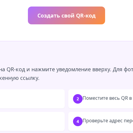
Создать свой QR-код
на QR-код и нажмите уведомление вверху. Для фо
женную ссылку.
Поместите весь QR в 
2
Проверьте адрес пер
4