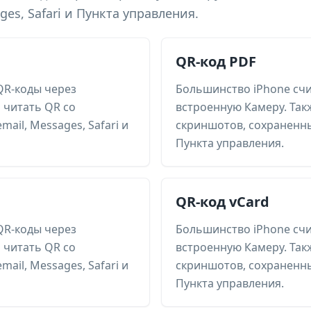
es, Safari и Пункта управления.
QR-код PDF
QR-коды через
Большинство iPhone сч
 читать QR со
встроенную Камеру. Так
ail, Messages, Safari и
скриншотов, сохраненных
Пункта управления.
QR-код vCard
QR-коды через
Большинство iPhone сч
 читать QR со
встроенную Камеру. Так
ail, Messages, Safari и
скриншотов, сохраненных
Пункта управления.