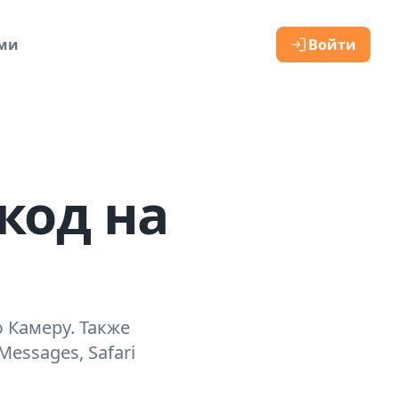
ами
Войти
код на
 Камеру. Также
essages, Safari