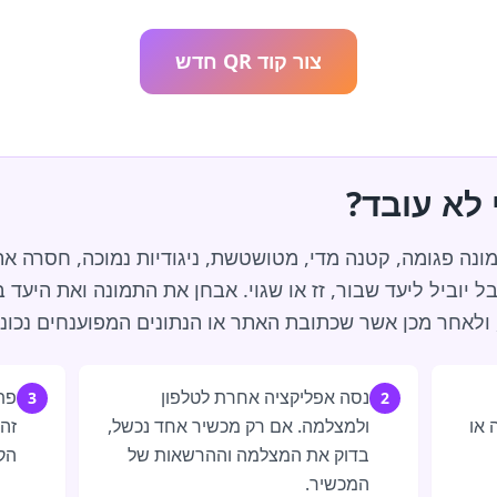
צור קוד QR חדש
ן שהתמונה פגומה, קטנה מדי, מטושטשת, ניגודיות נמוכה, חסרה
בל יוביל ליעד שבור, זז או שגוי. אבחן את התמונה ואת היע
ולאחר מכן אשר שכתובת האתר או הנתונים המפוענחים נכונים 
נסה אפליקציה אחרת לטלפון
פת
3
2
 או
ולמצלמה. אם רק מכשיר אחד נכשל,
בדוק את המצלמה וההרשאות של
הק
המכשיר.