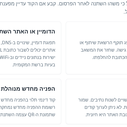
כלל כי משהו השתנה לאחר הפרסום. קבע אם הקוד עדיין מפענח.
.
הדומיין או האתר השתנ
יתה שנמחק, שמו שונה ל-PDF, פג תוקף הרשאת שיתוף או
נן שהועבר מייצר שגיאת 404 או גישה. שחזר את המשאב
הכתובת להחלפתו.
בעיות ברשת המקומית.
הפניה מחדש מנוהלת 
ויים לשנות נתיבים. שמור
קוד דינמי תלוי בהפניה מחדש 
 לא ניתן לערוך קודים
רשומת ההפניה מחדש נמחקה א
בת האתר היא חיונית.
שתמונת ה-QR עצמה השתנתה.