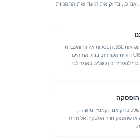
 אם כן, בדוק את היעד ואת ההפניות
ו
תפוגת דומיין, שינויים ב-DNS, שגיאות SSL, הפסקות אירוח והעברת
אתרים יכולים לשבור כתובת URL חוקית מקודדת. בדוק את היעד
ישירות בנתונים ניידים וב-WiFi כדי להפריד בין כשלים באתר לבין
הופסקה
שלו. בדוק אם הקמפיין מושהה,
ו שהספק חווה הפסקה. אל תניח