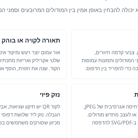
מצלמה לא יכולה להבחין באופן אמין בין המודולים המרובעים וסמנ
תאורה לקויה או בוהק
צבעי קדמה חיוורים,
אור עמום יוצר רעש ומיקוד אי
י המודולים ותמונות עמוסות
שלטי אקריליק ואריזות מתכתיו
 כדי להפריד בין הדפוס.
הקוד. שנה את הזווית, הוסף א
ת
נזק פיזי
דימום דיו, צילומי מסך באיכות נמוכה, דחיסה אגרסיבית של JPEG,
לקוד QR יש תיקון שגיאו
 או לעצב מחדש מודולים.
הגבלה. נזק ליד שלושת דפוסי 
ייצא PNG חד בגודל הסופי או השתמש ב-SVG/PDF להדפסה
מכיוון שסורקים משתמשים בפינו