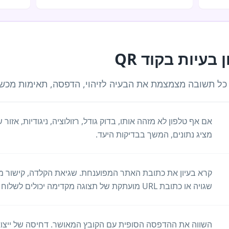
עיות בקוד QR
 תשובה מצמצמת את הבעיה לזיהוי, הדפסה, תאימות מכשירים
אם אף טלפון לא מזהה אותו, בדוק גודל, רזולוציה, ניגודיות, אזור ש
מציג נתונים, המשך בבדיקות היעד.
קרא בעיון את כתובת האתר המפוענחת. שגיאת הקלדה, קישור מ
שגויה או כתובת URL מועתקת של תצוגה מקדימה יכולים לשלוח כל סריקה למקום הלא נכון.
השווה את ההדפסה הסופית עם הקובץ המאושר. דחיסה של ייצוא,