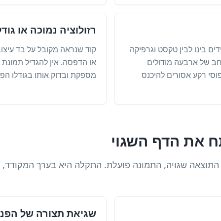
רזולוציה נמוכה או גודל
יקים מסביב לקוד QR מפרידים בינו לבין טקסט וגרפיקה
קוד שנראה מקובל על בד עיצוב
חב של ארבעה מודולים
או הדפסה. אין להגדיל תמונת ר
פוסי רקע אסורים להיכנס
מספקת ובדוק אותו בגודלו הפיז
צלמה מזהה את קוד ה-QR אך התוצאה שגויה, התמונה פועלת. התקלה היא בערך
שגיאת תצורה של הפנ