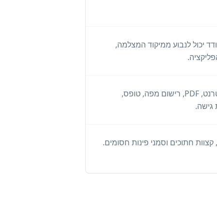
של במכשיר בודד יכול לנבוע ממיקוד המצלמה,
ליקציה.
הדבק את כתובת האתר המפוענחת בדפדפן. בדוק את דף האינטרנט, PDF, רישום מפה, טופס,
קצוות חתוכים וסמני פינות חסומים.