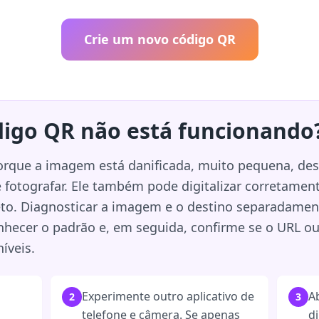
Crie um novo código QR
igo QR não está funcionando
rque a imagem está danificada, muito pequena, des
de fotografar. Ele também pode digitalizar corretamen
to. Diagnosticar a imagem e o destino separadament
nhecer o padrão e, em seguida, confirme se o URL o
íveis.
Experimente outro aplicativo de
A
2
3
telefone e câmera. Se apenas
d