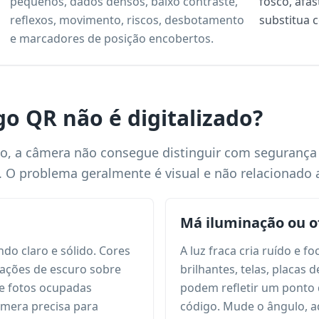
pequenos, dados densos, baixo contraste,
fosco, afa
reflexos, movimento, riscos, desbotamento
substitua c
e marcadores de posição encobertos.
o QR não é digitalizado?
o, a câmera não consegue distinguir com seguranç
O problema geralmente é visual e não relacionado a
Má iluminação ou 
o claro e sólido. Cores
A luz fraca cria ruído e 
nações de escuro sobre
brilhantes, telas, placas 
e fotos ocupadas
podem refletir um ponto 
mera precisa para
código. Mude o ângulo, a