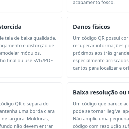
acabamento fosco.
storcida
Danos físicos
e tela de baixa qualidade,
Um código QR possui cor
ongamento e distorção de
recuperar informações pe
emodelar módulos.
próximos aos três grande
ho final ou use SVG/PDF
especialmente arriscado
cantos para localizar e or
Baixa resolução ou
código QR o separa do
Um código que parece ace
Mantenha uma borda clara
pode se tornar ilegível a
de largura. Molduras,
Não amplie uma pequena 
 fundo não devem entrar
código com resolução suf