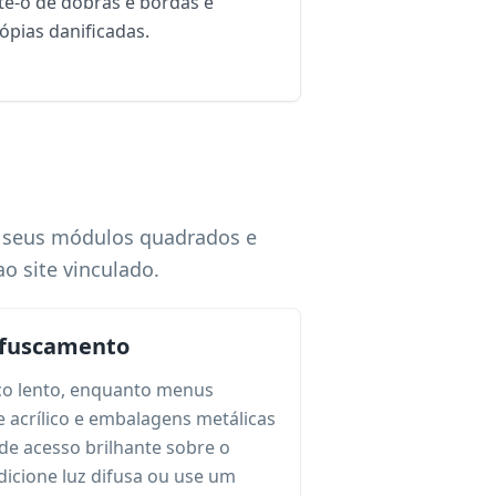
ste-o de dobras e bordas e
ópias danificadas.
a seus módulos quadrados e
o site vinculado.
ofuscamento
foco lento, enquanto menus
de acrílico e embalagens metálicas
de acesso brilhante sobre o
dicione luz difusa ou use um