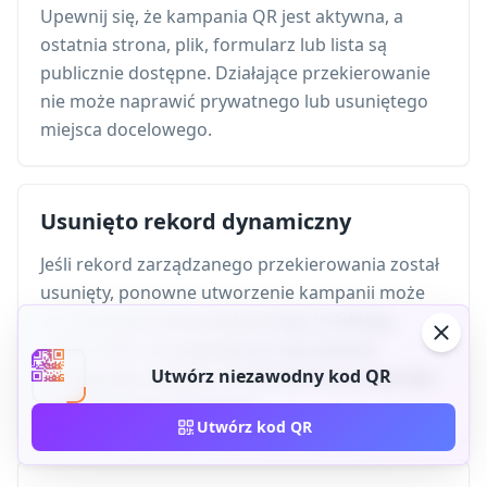
Upewnij się, że kampania QR jest aktywna, a
ostatnia strona, plik, formularz lub lista są
publicznie dostępne. Działające przekierowanie
nie może naprawić prywatnego lub usuniętego
miejsca docelowego.
Usunięto rekord dynamiczny
Jeśli rekord zarządzanego przekierowania został
usunięty, ponowne utworzenie kampanii może
spowodować utworzenie innego krótkiego
adresu URL i nie spowoduje naprawienia
Utwórz niezawodny kod QR
istniejącego wydruku. Przed wymianą materiału
skontaktuj się z dostawcą.
Utwórz kod QR