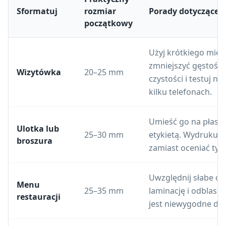
Sformatuj
rozmiar
Porady dotyczące 
początkowy
Użyj krótkiego miej
zmniejszyć gęstość.
Wizytówka
20–25 mm
czystości i testuj na
kilku telefonach.
Umieść go na płaski
Ulotka lub
25–30 mm
etykietą. Wydrukuj 
broszura
zamiast oceniać tylk
Uwzględnij słabe ośw
Menu
25–35 mm
laminację i odblask
restauracji
jest niewygodne do