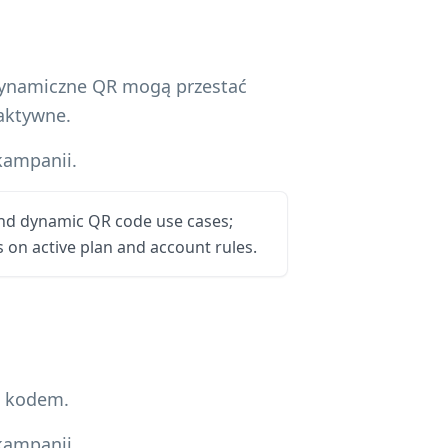
 Dynamiczne QR mogą przestać
eaktywne.
kampanii.
and dynamic QR code use cases;
on active plan and account rules.
a kodem.
kampanii.