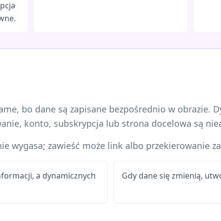
pcja
ywne.
same, bo dane są zapisane bezpośrednio w obrazie.
owanie, konto, subskrypcja lub strona docelowa są ni
ie wygasa; zawieść może link albo przekierowanie z
nformacji, a dynamicznych
Gdy dane się zmienią, utw