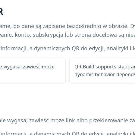
R
same, bo dane są zapisane bezpośrednio w obrazie.
owanie, konto, subskrypcja lub strona docelowa są ni
informacji, a dynamicznych QR do edycji, analityki i 
e wygasa; zawieść może
QR-Build supports static 
dynamic behavior depends 
ie wygasa; zawieść może link albo przekierowanie z
informacji, a dynamicznych QR do edycji, analityki i 