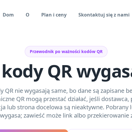
Dom
O
Plan i ceny
Skontaktuj się z nami
Przewodnik po ważności kodów QR
 kody QR wygas
dy QR nie wygasają same, bo dane są zapisane b
iczne QR mogą przestać działać, jeśli dostawca, 
cja lub strona docelowa są nieaktywne. Pobrany
 wygasa; zawieść może link albo przekierowanie