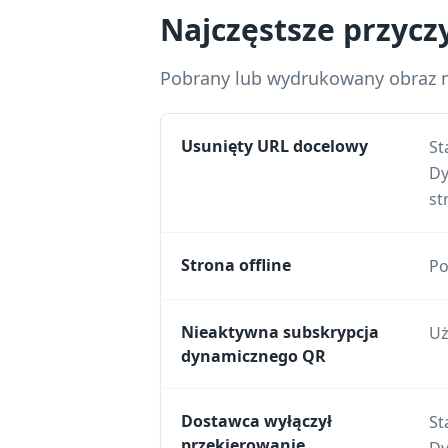
Najczęstsze przycz
Pobrany lub wydrukowany obraz n
Usunięty URL docelowy
St
Dy
st
Strona offline
Po
Nieaktywna subskrypcja
Uż
dynamicznego QR
Dostawca wyłączył
St
przekierowanie