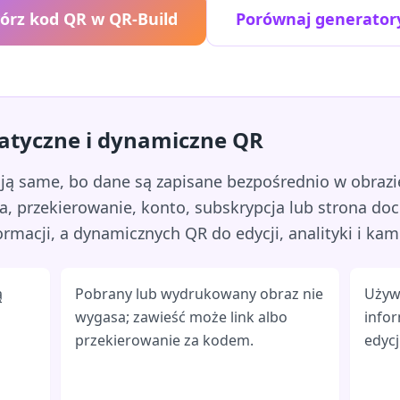
órz kod QR w QR-Build
Porównaj generator
tatyczne i dynamiczne QR
ają same, bo dane są zapisane bezpośrednio w obra
wca, przekierowanie, konto, subskrypcja lub strona d
ormacji, a dynamicznych QR do edycji, analityki i kam
ą
Pobrany lub wydrukowany obraz nie
Używa
wygasa; zawieść może link albo
infor
przekierowanie za kodem.
edycj