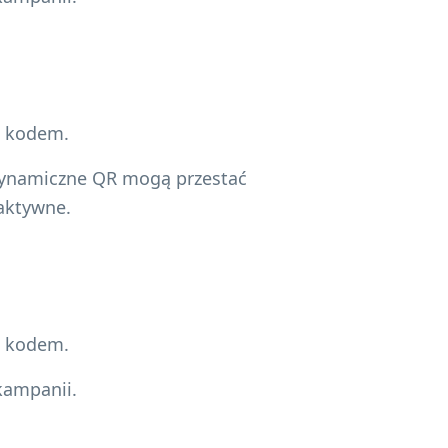
a kodem.
 Dynamiczne QR mogą przestać
eaktywne.
a kodem.
kampanii.