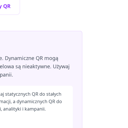
y QR
zie. Dynamiczne QR mogą
ocelowa są nieaktywne. Używaj
panii.
j statycznych QR do stałych
macji, a dynamicznych QR do
i, analityki i kampanii.