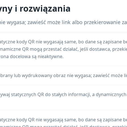
yny i rozwiązania
ie wygasa; zawieść może link albo przekierowanie z
atyczne kody QR nie wygasają same, bo dane są zapisane b
namiczne QR mogą przestać działać, jeśli dostawca, przeki
rona docelowa są nieaktywne.
brany lub wydrukowany obraz nie wygasa; zawieść może li
ywaj statycznych QR do stałych informacji, a dynamicznych Q
atyczne kody QR nie wygasają same, bo dane są zapisane b