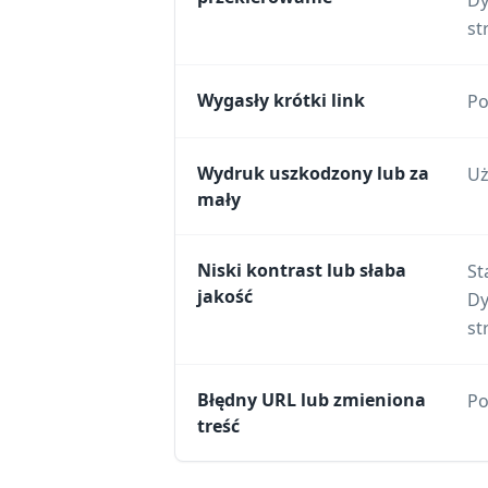
Dy
st
Wygasły krótki link
Po
Wydruk uszkodzony lub za
Uż
mały
Niski kontrast lub słaba
St
jakość
Dy
st
Błędny URL lub zmieniona
Po
treść