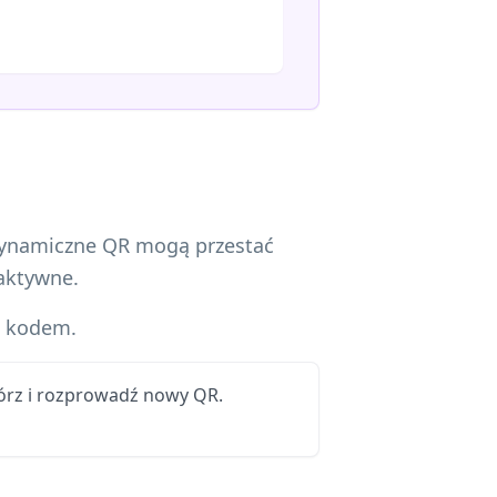
 Dynamiczne QR mogą przestać
eaktywne.
a kodem.
órz i rozprowadź nowy QR.