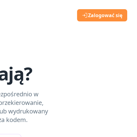
Zalogować się
ają?
ezpośrednio w
przekierowanie,
 lub wydrukowany
 za kodem.