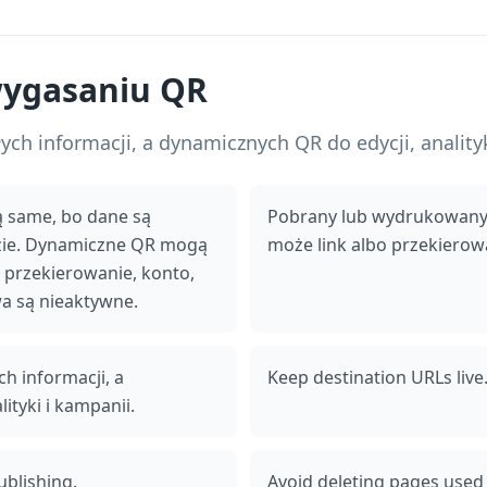
wygasaniu QR
ych informacji, a dynamicznych QR do edycji, analityk
ą same, bo dane są
Pobrany lub wydrukowany 
zie. Dynamiczne QR mogą
może link albo przekierow
, przekierowanie, konto,
a są nieaktywne.
h informacji, a
Keep destination URLs live
ityki i kampanii.
ublishing.
Avoid deleting pages used