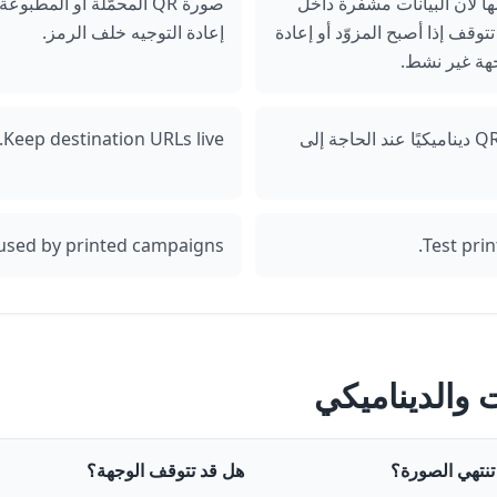
ء نفسها لأن البيانات مشفرة داخل
صورة QR المحمّلة أو المط
يناميكية فقد تتوقف إذا أصبح المزوّد أو إعادة
إعادة التوجيه خلف الرمز.
جهة غير نشط.
استخدم QR ثابتًا للمعلومات الدائمة وQR ديناميكيًا عند الحاجة إلى
Keep destination URLs live.
used by printed campaigns.
Test pri
تنتهي الصورة؟
هل قد تتوقف الوجهة؟