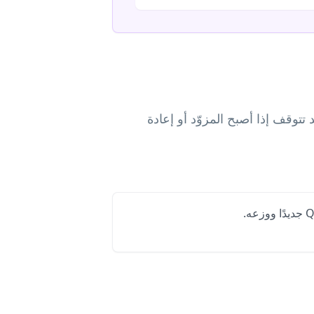
لأن البيانات مشفرة داخل الصورة. أما رموز QR الديناميكية فقد تتوقف إذا أصبح المزوّد أو إعادة