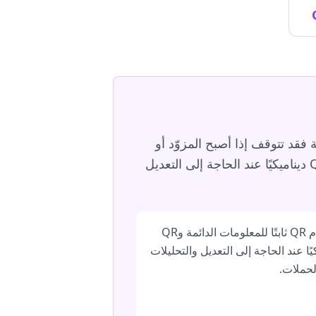
قاء نفسها لأن البيانات مشفرة داخل الصورة. أما رموز QR الديناميكية فقد تتوقف إذا أصبح المزوّد أو
إعادة التوجيه أو الحساب أو الاشتراك أو الوجهة غير نشط. استخدم QR ثابتًا للمعلومات الدائمة وQR ديناميكيًا عند الحاجة إلى التعديل
استخدم QR ثابتًا للمعلومات الدائمة وQR
يًا عند الحاجة إلى التعديل والتحليلات
لحملات.