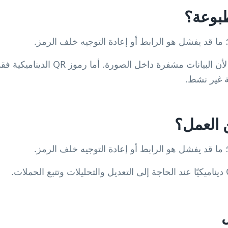
رموز QR الثابتة لا تنتهي من تلقاء نفسها 
ة غير نشط.