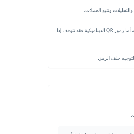
رموز QR الثابتة لا تنتهي من تلقاء نفسها لأن البيانات مشفرة داخل الصورة. أما رموز QR الديناميكية فقد تتوقف إذا