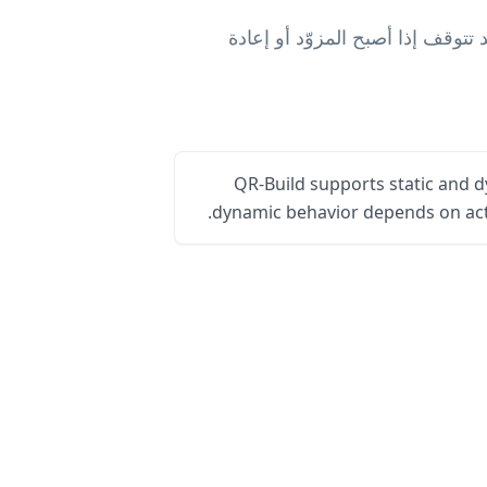
لأن البيانات مشفرة داخل الصورة. أما رموز QR الديناميكية فقد تتوقف إذا أصبح المزوّد أو إعادة
QR-Build supports static and 
dynamic behavior depends on acti