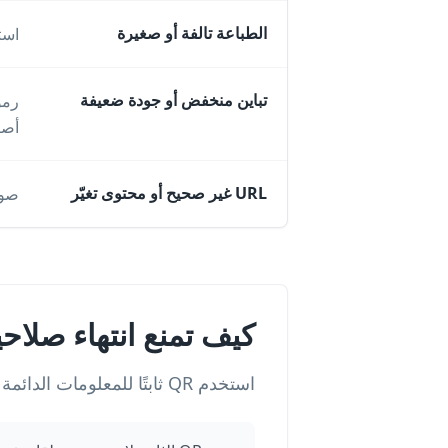
الطباعة تالفة أو صغيرة
استخدم QR ثابتًا للمعلومات الدائمة 
تباين منخفض أو جودة ضعيفة
أصب
URL غير صحيح أو محتوى تغيّر
صورة QR المحمّلة أو المطبوعة لا تنتهي؛ م
كيف تمنع انتهاء صلاحية 
استخدم QR ثابتًا للمعلومات الدائمة وQR ديناميكيًا عند الحاجة إلى التعديل والتحليلات وتتبع الحملات.