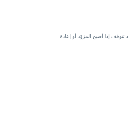
لأن البيانات مشفرة داخل الصورة. أما رموز QR الديناميكية فقد تتوقف إذا أصبح المزوّد أو إعادة