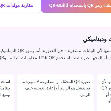
اء رمز QR باستخدام QR-Build
مقارنة مولدات QR
رموز QR الثابتة لا تنتهي من تل
سها لأن
صورة QR المحمّلة أو المطبوعة لا تنتهي؛ ما
البيانات مشفرة داخل الصورة. أما رموز QR
قد يفشل هو الرابط أو إعادة التوجيه خلف
ديناميك
 أو
الرمز.
وتتبع ا
و