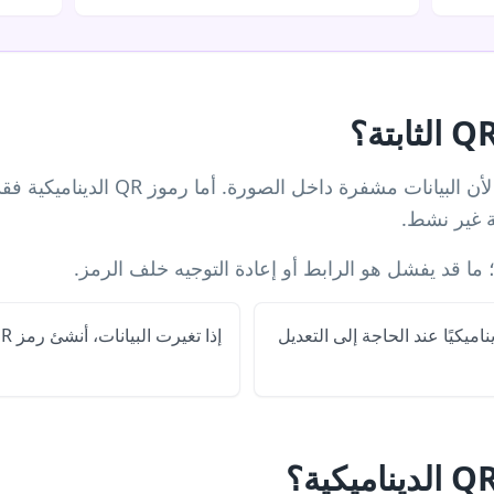
رموز QR الثابتة لا تنتهي من تلقاء نفسها 
ة غير نشط.
م QR ثابتًا للمعلومات الدائمة وQR ديناميكيًا عند الحاجة إلى التعديل
إذا تغيرت البيانات، أنشئ رمز QR جديدًا ووزعه.