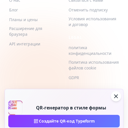
О нас
Связаться с нами
Блог
Отменить подписку
Условия использования
Планы и цены
и договор
Расширение для
браузера
LEGAL
API интеграции
политика
конфиденциальности
Политика использования
файлов cookie
GDPR
QR-генератор в стиле формы
2026 © QR-Build. QR-Build. Все права защищены
Создайте QR-код Typeform