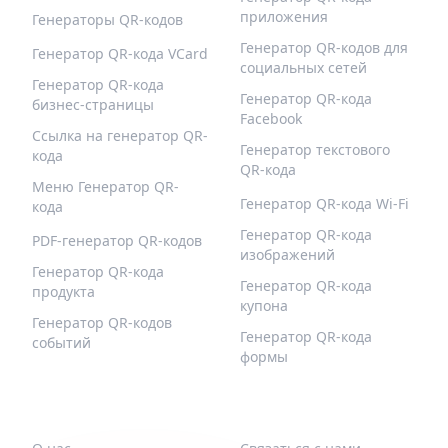
приложения
Генераторы QR-кодов
Генератор QR-кодов для
Генератор QR-кода VCard
социальных сетей
Генератор QR-кода
Генератор QR-кода
бизнес-страницы
Facebook
Ссылка на генератор QR-
Генератор текстового
кода
QR-кода
Меню Генератор QR-
Генератор QR-кода Wi-Fi
кода
Генератор QR-кода
PDF-генератор QR-кодов
изображений
Генератор QR-кода
Генератор QR-кода
продукта
купона
Генератор QR-кодов
Генератор QR-кода
событий
формы
QR-BUILD
ПОДДЕРЖИВАТЬ