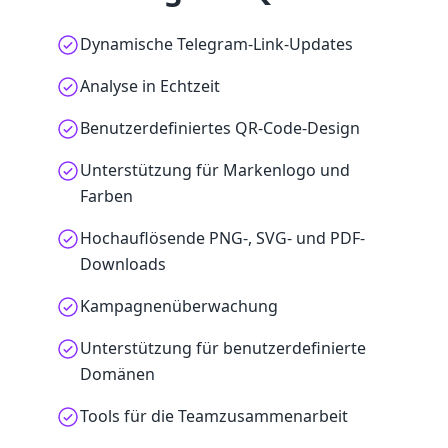
Dynamische Telegram-Link-Updates
Analyse in Echtzeit
Benutzerdefiniertes QR-Code-Design
Unterstützung für Markenlogo und
Farben
Hochauflösende PNG-, SVG- und PDF-
Downloads
Kampagnenüberwachung
Unterstützung für benutzerdefinierte
Domänen
Tools für die Teamzusammenarbeit