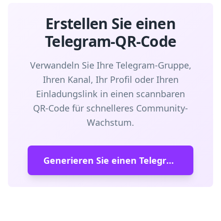
Erstellen Sie einen
Telegram-QR-Code
Verwandeln Sie Ihre Telegram-Gruppe,
Ihren Kanal, Ihr Profil oder Ihren
Einladungslink in einen scannbaren
QR-Code für schnelleres Community-
Wachstum.
Generieren Sie einen Telegram-QR-Code