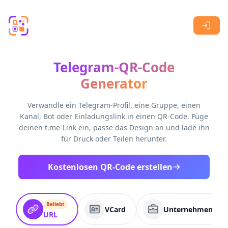
Skip to main content
Telegram-QR-Code
Generator
Verwandle ein Telegram-Profil, eine Gruppe, einen
Kanal, Bot oder Einladungslink in einen QR-Code. Füge
deinen t.me-Link ein, passe das Design an und lade ihn
für Druck oder Teilen herunter.
Kostenlosen QR-Code erstellen
Beliebt
VCard
Unternehmenssei
URL