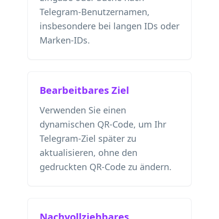
Telegram-Benutzernamen,
insbesondere bei langen IDs oder
Marken-IDs.
Bearbeitbares Ziel
Verwenden Sie einen
dynamischen QR-Code, um Ihr
Telegram-Ziel später zu
aktualisieren, ohne den
gedruckten QR-Code zu ändern.
Nachvollziehbares