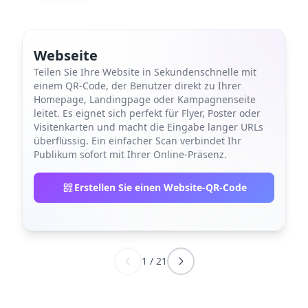
Webseite
Teilen Sie Ihre Website in Sekundenschnelle mit
einem QR-Code, der Benutzer direkt zu Ihrer
Homepage, Landingpage oder Kampagnenseite
leitet. Es eignet sich perfekt für Flyer, Poster oder
Visitenkarten und macht die Eingabe langer URLs
überflüssig. Ein einfacher Scan verbindet Ihr
Publikum sofort mit Ihrer Online-Präsenz.
Erstellen Sie einen Website-QR-Code
1
/
21