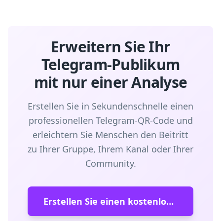
Erweitern Sie Ihr
Telegram-Publikum
mit nur einer Analyse
Erstellen Sie in Sekundenschnelle einen
professionellen Telegram-QR-Code und
erleichtern Sie Menschen den Beitritt
zu Ihrer Gruppe, Ihrem Kanal oder Ihrer
Community.
Erstellen Sie einen kostenlosen Telegram-QR-Code