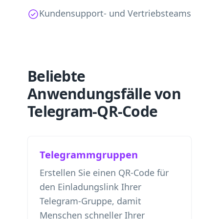
Kundensupport- und Vertriebsteams
Beliebte
Anwendungsfälle von
Telegram-QR-Code
Telegrammgruppen
Erstellen Sie einen QR-Code für
den Einladungslink Ihrer
Telegram-Gruppe, damit
Menschen schneller Ihrer