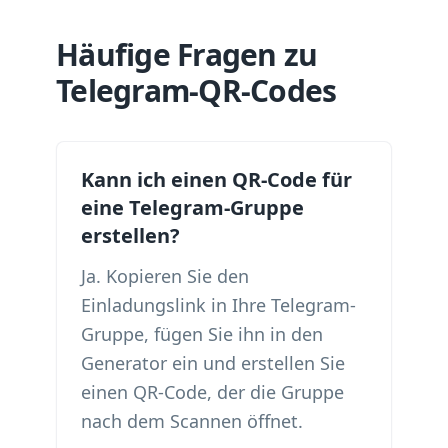
Häufige Fragen zu
Telegram-QR-Codes
Kann ich einen QR-Code für
eine Telegram-Gruppe
erstellen?
Ja. Kopieren Sie den
Einladungslink in Ihre Telegram-
Gruppe, fügen Sie ihn in den
Generator ein und erstellen Sie
einen QR-Code, der die Gruppe
nach dem Scannen öffnet.