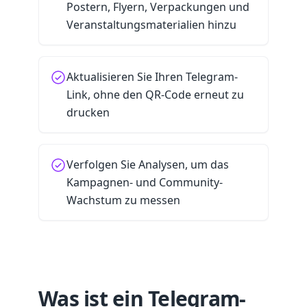
Postern, Flyern, Verpackungen und
Veranstaltungsmaterialien hinzu
Aktualisieren Sie Ihren Telegram-
Link, ohne den QR-Code erneut zu
drucken
Verfolgen Sie Analysen, um das
Kampagnen- und Community-
Wachstum zu messen
Was ist ein Telegram-