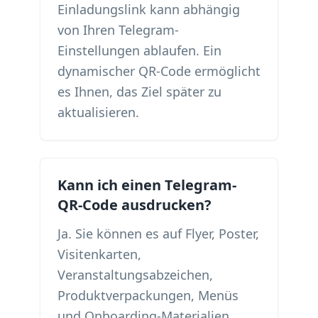
Einladungslink kann abhängig
von Ihren Telegram-
Einstellungen ablaufen. Ein
dynamischer QR-Code ermöglicht
es Ihnen, das Ziel später zu
aktualisieren.
Kann ich einen Telegram-
QR-Code ausdrucken?
Ja. Sie können es auf Flyer, Poster,
Visitenkarten,
Veranstaltungsabzeichen,
Produktverpackungen, Menüs
und Onboarding-Materialien