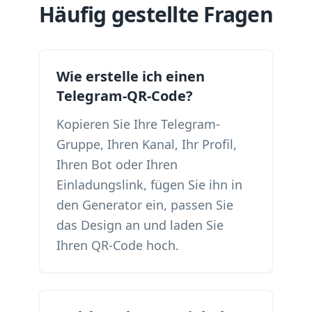
Häufig gestellte Fragen
Wie erstelle ich einen
Telegram-QR-Code?
Kopieren Sie Ihre Telegram-
Gruppe, Ihren Kanal, Ihr Profil,
Ihren Bot oder Ihren
Einladungslink, fügen Sie ihn in
den Generator ein, passen Sie
das Design an und laden Sie
Ihren QR-Code hoch.