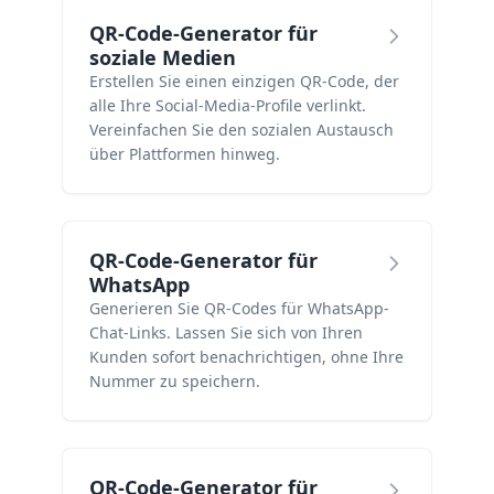
QR-Code-Generator für
soziale Medien
Erstellen Sie einen einzigen QR-Code, der
alle Ihre Social-Media-Profile verlinkt.
Vereinfachen Sie den sozialen Austausch
über Plattformen hinweg.
QR-Code-Generator für
WhatsApp
Generieren Sie QR-Codes für WhatsApp-
Chat-Links. Lassen Sie sich von Ihren
Kunden sofort benachrichtigen, ohne Ihre
Nummer zu speichern.
QR-Code-Generator für