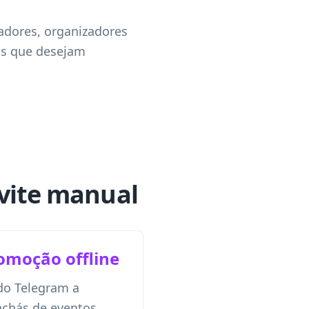
adores, organizadores
sas que desejam
nvite manual
omoção offline
do Telegram a
rachás de eventos,