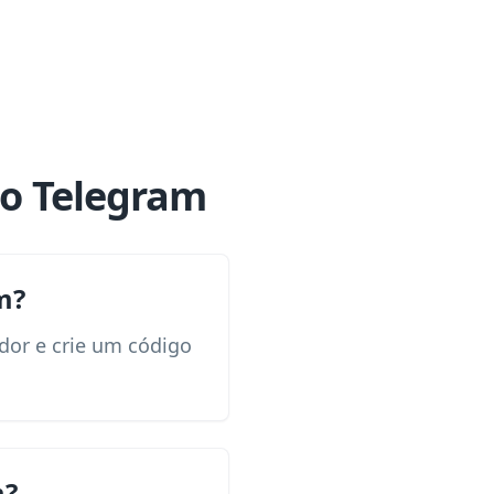
do Telegram
m?
ador e crie um código
m?