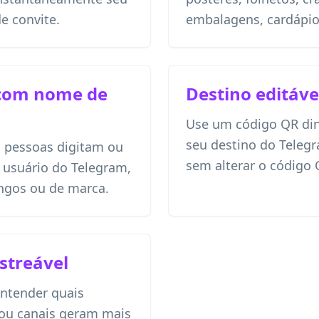
de convite.
embalagens, cardápios
com nome de
Destino editáve
Use um código QR din
seu destino do Teleg
s pessoas digitam ou
sem alterar o código
usuário do Telegram,
ngos ou de marca.
streável
entender quais
ou canais geram mais