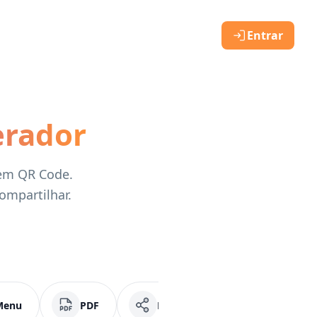
Entrar
erador
 em QR Code.
ompartilhar.
Menu
PDF
Mídias Sociais
Faceb