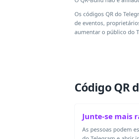
O QR-Build não é afilia
Os códigos QR do Telegr
de eventos, proprietári
aumentar o público do Te
Código QR d
Junte-se mais 
As pessoas podem es
do Telegram e abrir 