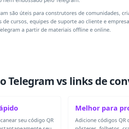
do nem endossado pelo Telegram.
am são úteis para construtores de comunidades, cri
os de cursos, equipes de suporte ao cliente e empre
legram a partir de materiais offline e online.
o Telegram vs links de co
rápido
Melhor para pr
canear seu código QR
Adicione códigos QR 
instantaneamente seu
pôsteres, folhetos, c