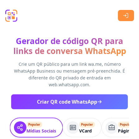
Skip to main content
Gerador de código QR para
links de conversa WhatsApp
Crie um QR público para um link wa.me, número
WhatsApp Business ou mensagem pré-preenchida. É
diferente do QR privado de entrada em
web.whatsapp.com.
Criar QR code WhatsApp
Popular
Popular
Popular
Mídias Sociais
VCard
Página co