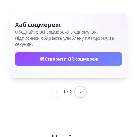
Хаб соцмереж
Об’єднайте всі соцмережі в одному QR.
Підписники обирають улюблену платформу за
секунди.
Створити QR соцмереж
1
/
21