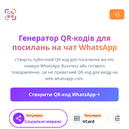
Skip to main content
Генератор QR-кодів для
посилань на чат WhatsApp
Створіть публічний QR-код для посилання wa.me,
номера WhatsApp Business або готового
повідомлення. Це не приватний QR-код для входу на
web.whatsapp.com.
Створити QR-код WhatsApp
Популярне
Популярне
П
Соціальні мережі
VCard
Бі