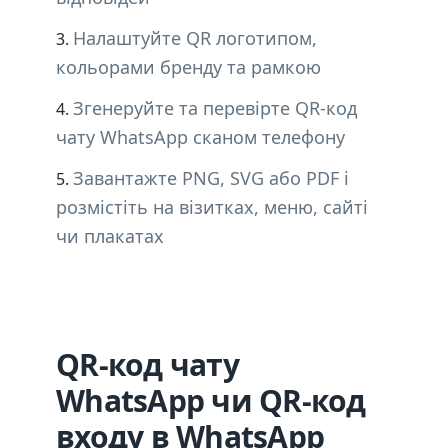
Налаштуйте QR логотипом,
кольорами бренду та рамкою
Згенеруйте та перевірте QR-код
чату WhatsApp сканом телефону
Завантажте PNG, SVG або PDF і
розмістіть на візитках, меню, сайті
чи плакатах
QR-код чату
WhatsApp чи QR-код
входу в WhatsApp