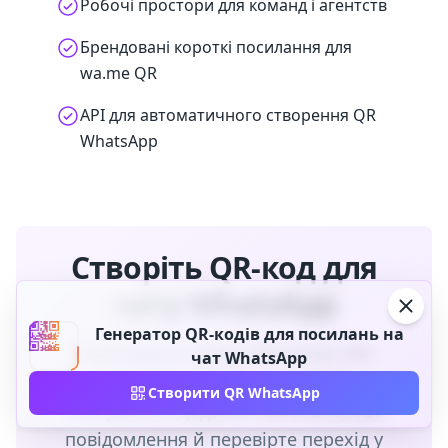
Робочі простори для команд і агентств
Брендовані короткі посилання для
wa.me QR
API для автоматичного створення QR
WhatsApp
Створіть QR-код для
чату WhatsApp
Генератор QR-кодів для посилань на
Перетворіть номер WhatsApp або
чат WhatsApp
посилання wa.me на код для
Створити QR WhatsApp
сканування. Додайте необов’язкове
повідомлення й перевірте перехід у