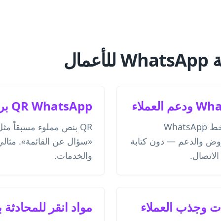
لعملاء
QR WhatsApp برسالة جاهزة
يمسح العملاء ويراسلون خط WhatsApp
QR بنص مملوء مسبقاً مث
 والعروض والدعم — دون كتابة
«سؤال عن القائمة». مثالي
الاتصال.
والخدمات.
ت وجذب العملاء
مواد انقر للمحادثة 