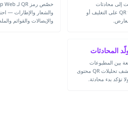
نت إلى محادثات
WhatsApp. ضع QR wa.me على التغليف أو
والشعار والإطارات — احت
معارض.
والإيصالات والقوائم والمل
لّد المحادثات
عة بين المطبوعات
والتغليف والإعلانات. لا تكشف تحليلات QR محتوى
ا تؤكد بدء محادثة.