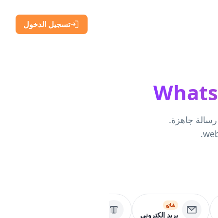
تسجيل الدخول
ا يفتح محادثة عبر wa.me أو رقم WhatsApp Business أو رسالة جاهزة.
شائع
شائع
عنوان URL
بريد إلكتروني
نص عادي