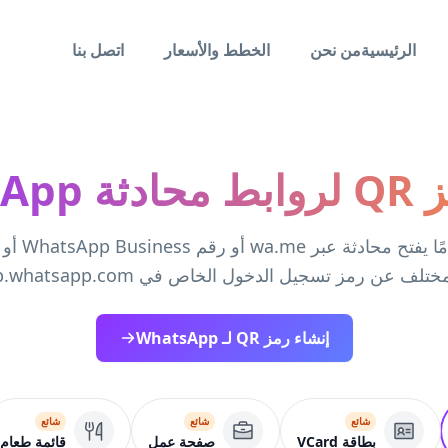
الرئيسية
من نحن
الخطط والأسعار
اتصل بنا
WhatsAp
أنشئ رمزًا عامً
تلف عن رمز تسجيل الدخول الخاص في web.whatsapp.com.
إنشاء رمز QR لـ WhatsApp
شائع
شائع
شائع
بطاقة VCard
صفحة عمل
قائمة طعام