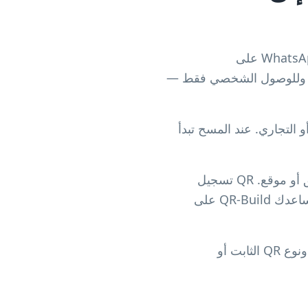
عند البحث عن رمز QR لـ WhatsApp Web قد ترى شيئين مختلفين تماماً. يعرض WhatsApp Web على
نتهي سريعاً وللوصول الشخصي فقط —
ة مع رقمك الشخصي أو التجاري. عند المسح تبدأ
استخدم QR محادثة WhatsApp عندما تريد الرسائل من بطاقة أو قائمة أو منشور أو ملصق أو موقع. QR تسجيل
الدخول لـ WhatsApp Web فقط عند فتح WhatsApp على الحاسوب المحمول شخصياً. يساعدك QR-Build على
رمز الدخول خاص ومؤقت. رمز المحادثة عام، وتعتمد مدة عمله على رابط wa.me والرقم ونوع QR الثابت أو