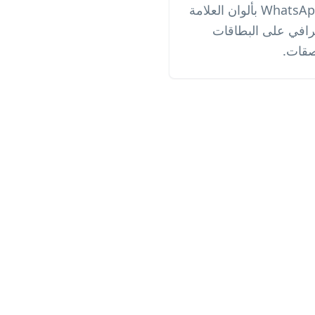
خصّص رمز QR لـ WhatsApp Web بألوان العلامة
رافي على البطاقات
صقات.