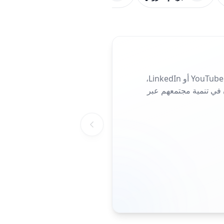
اجمع كل شبكاتك الاجتماعية في رمز استجابة سريعة واحد. سواء كان ذلك Instagram أو TikTok أو YouTube أو LinkedIn،
ن في تنمية مجتمعهم عبر