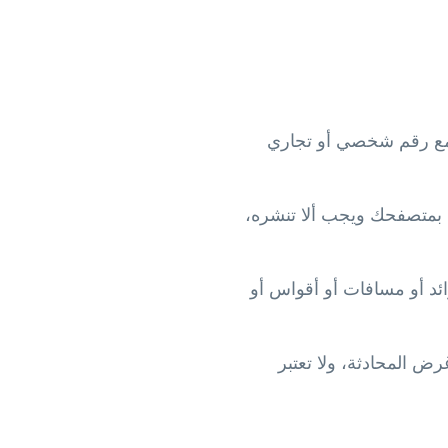
من رابط wa.me. يمكنه فتح محادثة مع رقم شخصي أو تجاري
web.. رمز الدخول يربط هاتفك بمتصفحك ويجب ألا تنشره،
علامة زائد أو مسافات أو أقواس أو
 الحاجة واشرح غرض المحادثة، ولا تعتبر