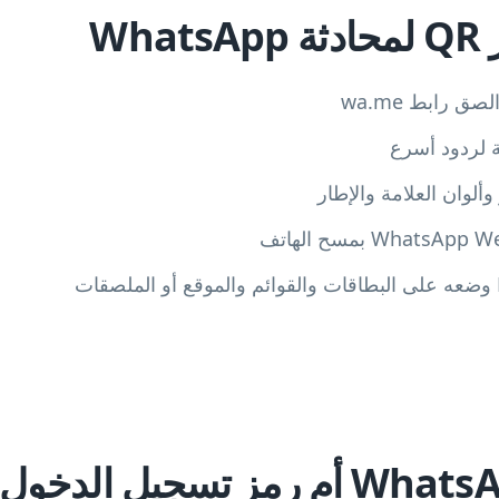
Wh
 لردود أسرع
رمز محادثة WhatsApp أم رمز تسجيل الدخ