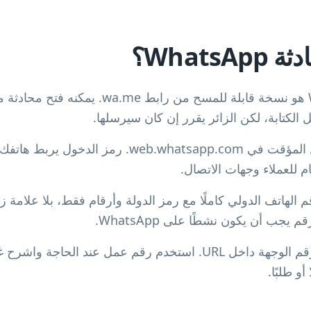
رمز QR لمحادثة WhatsApp هو نسخة قابلة للمسح 
الكتابة، لكن الزائر يقرر إن كان سيرسلها.
هذا ليس رمز تسجيل الدخول المؤقت في whatsapp.com
م للعملاء وجهات الاتصال.
دم في رابط wa.me رقم الهاتف الدولي كاملًا مع رمز الدولة وأرقام فقط، بلا 
يجب أن يكون نشطًا على WhatsApp.
يكشف رابط المحادثة العام رقم الوجهة داخل URL. استخدم رقم عمل عند
و طلبًا.