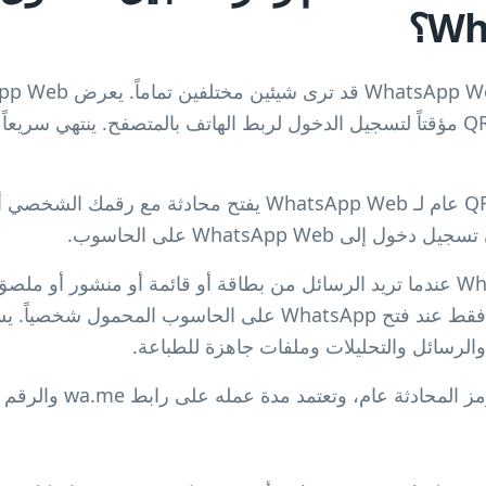
W؟
web.whatsapp.com رمز QR مؤقتاً لتسجيل الدخول لربط الهاتف بالمتصفح. ي
هذه الصفحة عن إنشاء رمز QR عام لـ WhatsApp Web يفتح محادث