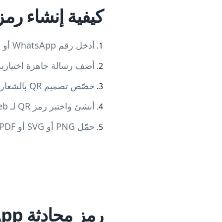
كيفية إنشاء رمز QR لمحادثة atsApp
أدخل رقم WhatsApp أو الصق رابط wa.me
أضف رسالة جاهزة اختيارية
خصّص تصميم QR بالشعار وألوان العلامة والإطار
أنشئ واختبر رمز QR لـ WhatsApp Web بمسح الهاتف
حمّل PNG أو SVG أو PDF وضعه على البطاقات والقوائم والموقع أو الملصقات