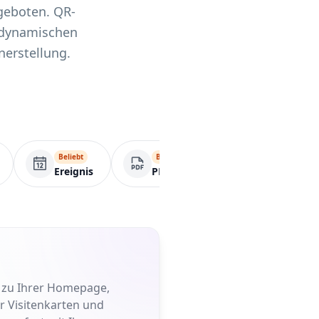
geboten. QR-
t dynamischen
erstellung.
Beliebt
Beliebt
VCard
Ereignis
PDF
t zu Ihrer Homepage,
er Visitenkarten und