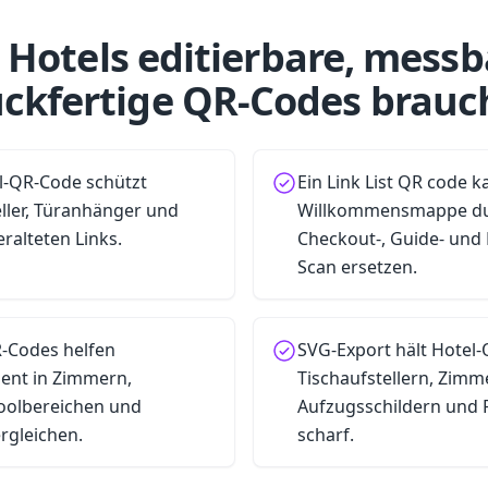
Hotels editierbare, messb
ckfertige QR-Codes brau
l-QR-Code schützt
Ein Link List QR code k
ller, Türanhänger und
Willkommensmappe dur
alteten Links.
Checkout-, Guide- und R
Scan ersetzen.
-Codes helfen
SVG-Export hält Hotel
ent in Zimmern,
Tischaufstellern, Zim
Poolbereichen und
Aufzugsschildern und 
rgleichen.
scharf.