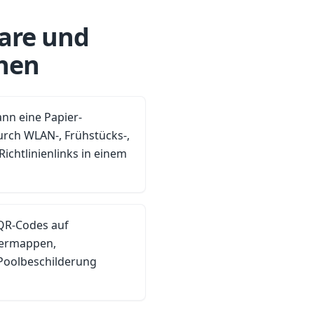
are und
chen
ann eine Papier-
ch WLAN-, Frühstücks-,
ichtlinienlinks in einem
-QR-Codes auf
mermappen,
Poolbeschilderung