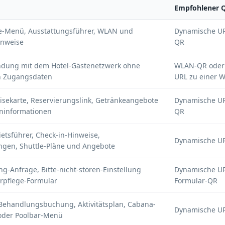
Empfohlener 
e-Menü, Ausstattungsführer, WLAN und
Dynamische URL
inweise
QR
ndung mit dem Hotel-Gästenetzwerk ohne
WLAN-QR oder
n Zugangsdaten
URL zu einer 
eisekarte, Reservierungslink, Getränkeangebote
Dynamische U
ninformationen
QR
ietsführer, Check-in-Hinweise,
Dynamische U
ngen, Shuttle-Pläne und Angebote
g-Anfrage, Bitte-nicht-stören-Einstellung
Dynamische UR
rpflege-Formular
Formular-QR
Behandlungsbuchung, Aktivitätsplan, Cabana-
Dynamische U
oder Poolbar-Menü