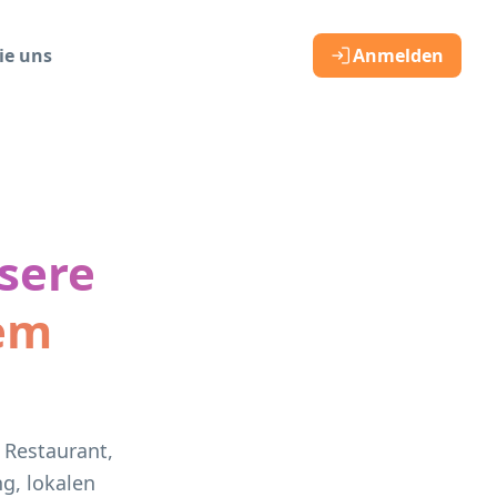
ie uns
Anmelden
ssere
dem
 Restaurant,
g, lokalen