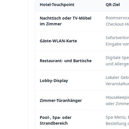
Hotel-Touchpoint
QR-Ziel
Roomservic
Nachttisch oder TV-Möbel
im Zimmer
Checkout-H
Sofortverbi
Gäste-WLAN-Karte
Eingabe vo
Digitale Sp
Restaurant- und Bartische
und Allerge
Lokaler Geb
Lobby-Display
Veranstaltu
Housekeepin
Zimmer-Türanhänger
oder Zimme
Spa-Menü, 
Pool-, Spa- oder
Strandbereich
Bestellung 