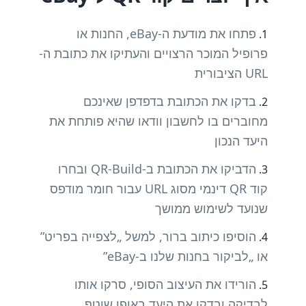
פתחו את מודעת ה-eBay, החנות או
פרופיל המוכר הרצויים והעתיקו את כתובת ה-
URL הציבורית
בדקו את הכתובת בדפדפן שאינכם
מחוברים בו לחשבון וודאו שהיא פותחת את
היעד הנכון
הדביקו את הכתובת ב-QR-Build ובחרו
קוד QR דינמי מסוג URL עבור חומר מודפס
שנועד לשימוש ממושך
הוסיפו כיתוב ברור, למשל „לצפייה בפריט”
או „לביקור בחנות שלנו ב-eBay”
הורידו את העיצוב הסופי, סרקו אותו
לבדיקה ובדקו את היעד באופן שוטף