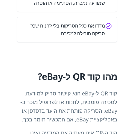
שמודעה נמכרה, הסתיימה או הוסרה
מדדו את כלל הסריקות בלי להניח שכל
סריקה הובילה למכירה
מהו קוד QR ל-eBay?
קוד QR ל-eBay הוא קישור סריק למודעה,
למכירה פומבית, לחנות או לפרופיל מוכר ב-
eBay. הסריקה פותחת את היעד בדפדפן או
באפליקציית eBay, אם המכשיר תומך בכך.
קוד ה-QR אינו מעתיק את המודעה ואינו