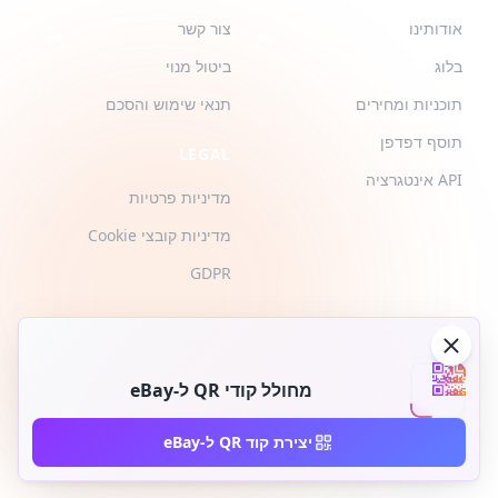
אודותינו
צור קשר
בלוג
ביטול מנוי
תוכניות ומחירים
תנאי שימוש והסכם
תוסף דפדפן
LEGAL
API אינטגרציה
מדיניות פרטיות
מדיניות קובצי Cookie
GDPR
מחולל קודי QR ל-eBay
2026 © QR-Build. QR-Build. כל הזכויות שמורות
יצירת קוד QR ל-eBay