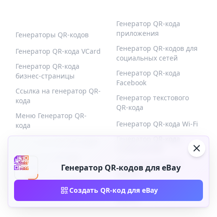
ПОПУЛЯРНЫЕ QR-
БОЛЬШЕ ТИПОВ
КОДЫ
Генератор QR-кода
приложения
Генераторы QR-кодов
Генератор QR-кодов для
Генератор QR-кода VCard
социальных сетей
Генератор QR-кода
Генератор QR-кода
бизнес-страницы
Facebook
Ссылка на генератор QR-
Генератор текстового
кода
QR-кода
Меню Генератор QR-
Генератор QR-кода Wi-Fi
кода
Генератор QR-кода
PDF-генератор QR-кодов
изображений
Генератор QR-кода
Генератор QR-кода
продукта
Генератор QR-кодов для eBay
купона
Генератор QR-кодов
Генератор QR-кода
Создать QR-код для eBay
событий
формы