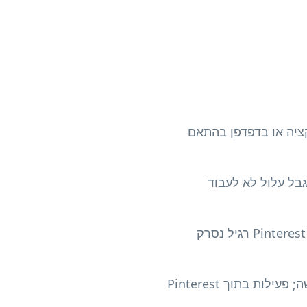
יקציה או בדפדפן בהתאם
גבל עלול לא לעבוד
Pinterest מציעה גם Pincode, קוד עגול לפרופילים ולוחות שנסרק באמצעות Pinterest Lens. QR רגיל נסרק
ניתוח QR מודד סריקות כאשר סוג הקוד תומך בכך. הוא אינו מוכיח מעקב, שמירה או רכישה; פעילות בתוך Pinterest