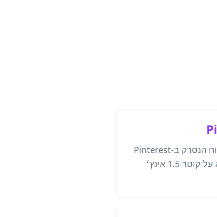
P
קוד מקורי לפרופיל או ללוח הנסרק ב‑Pinterest
Lens. Pinterest ממליצה על קוטר 1.5 אינץ׳