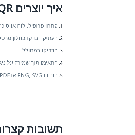
איך יוצרים QR ל‑Pinterest
פתחו פרופיל, לוח או סיכה
העתיקו ובדקו בחלון פרטי
הדביקו במחולל
התאימו תוך שמירה על ניגו
הורידו PNG, SVG או PDF ובדקו את המיקום
תשובות קצרות על QR של t