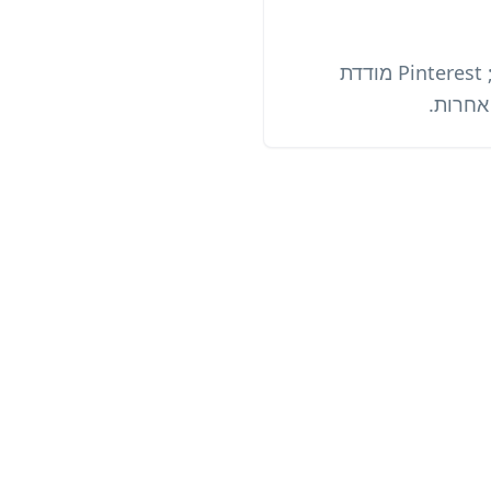
נתוני QR מודדים סריקות; Pinterest מודדת
אחרות.