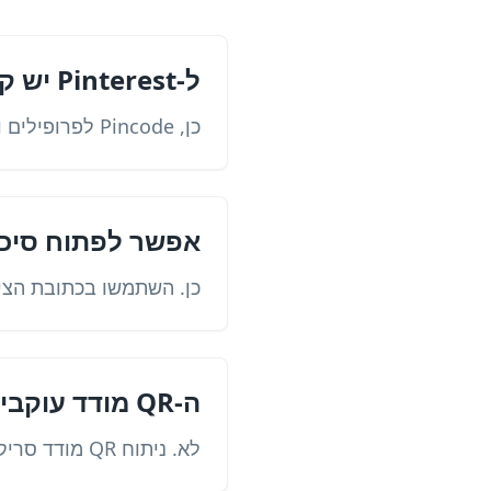
ל‑Pinterest יש קוד משלה?
כן, Pincode לפרופילים ולוחות הנסרק ב‑Pinterest Lens. QR רגיל הוא אפשרות נפרדת למצלמה.
אפשר לפתוח סיכה
כן. השתמשו בכתובת הציב
ה‑QR מודד עוקבים ושמירות?
לא. ניתוח QR מודד סריקות; פעילות Pinterest נבדקת ב‑Pinterest.