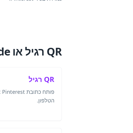
QR רגיל או Pincode של Pinterest
QR רגיל
פו
הטלפון.