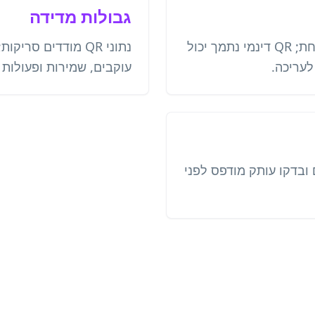
גבולות מדידה
QR סטטי מכיל כתובת אחת; QR דינמי נתמך יכול
עריכה.
עוקבים, שמירות ופעולות 
ם ובדקו עותק מודפס לפני