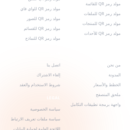
مولد رمز QR للقائمة
مولد رمز QR للواي فاي
مولد رمز QR للملفات
مولد رمز QR للصور
مولد رمز QR للمنتجات
مولد رمز QR للقسائم
مولد رمز QR للأحداث
مولد رمز QR للنماذج
QR-BUILD
الدعم
من نحن
اتصل بنا
المدونة
إلغاء الاشتراك
الخطط والأسعار
شروط الاستخدام والعقد
ملحق المتصفح
LEGAL
واجهة برمجة تطبيقات التكامل
سياسة الخصوصية
سياسة ملفات تعريف الارتباط
اللائحة العامة لحماية البيانات