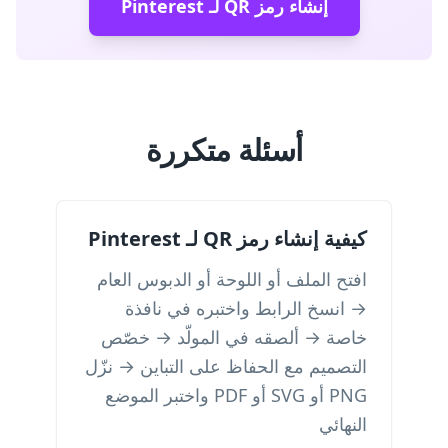
إنشاء رمز QR لـ Pinterest
أسئلة متكررة
كيفية إنشاء رمز QR لـ Pinterest
افتح الملف أو اللوحة أو الدبوس العام
→ انسخ الرابط واختبره في نافذة
خاصة → ألصقه في المولّد → خصّص
التصميم مع الحفاظ على التباين → نزّل
PNG أو SVG أو PDF واختبر الموضع
النهائي