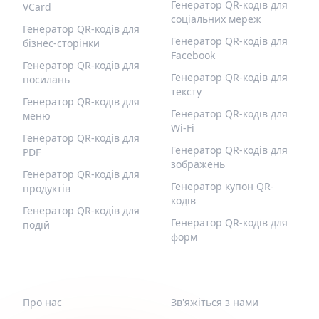
Генератор QR-кодів для
VCard
соціальних мереж
Генератор QR-кодів для
Генератор QR-кодів для
бізнес-сторінки
Facebook
Генератор QR-кодів для
Генератор QR-кодів для
посилань
тексту
Генератор QR-кодів для
Генератор QR-кодів для
меню
Wi-Fi
Генератор QR-кодів для
Генератор QR-кодів для
PDF
зображень
Генератор QR-кодів для
Генератор купон QR-
продуктів
кодів
Генератор QR-кодів для
Генератор QR-кодів для
подій
форм
QR-BUILD
ПІДТРИМКА
Про нас
Зв'яжіться з нами