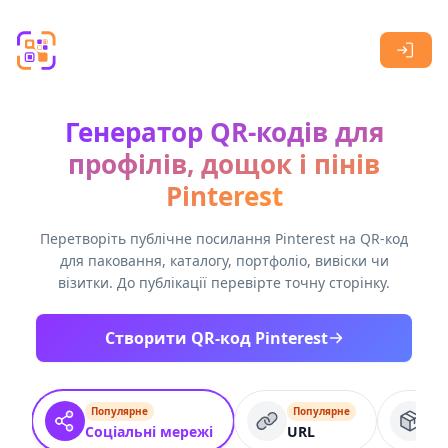
Skip to main content
Генератор QR-кодів для
профілів, дощок і пінів
Pinterest
Перетворіть публічне посилання Pinterest на QR-код
для паковання, каталогу, портфоліо, вивіски чи
візитки. До публікації перевірте точну сторінку.
Створити QR-код Pinterest
Популярне
Популярне
П
Соціальні мережі
URL
Пр