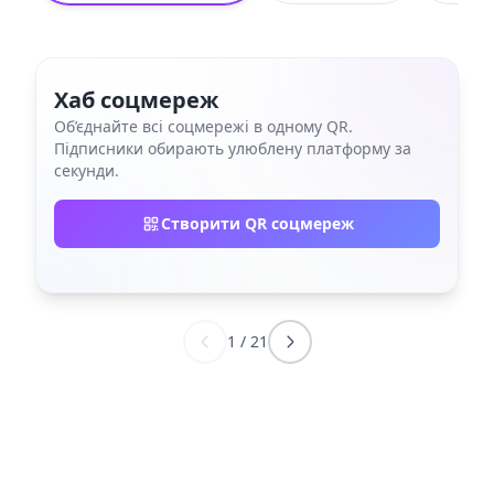
Хаб соцмереж
Об’єднайте всі соцмережі в одному QR.
Підписники обирають улюблену платформу за
секунди.
Створити QR соцмереж
1
/
21