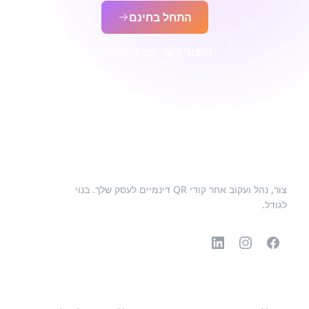
התחל בחינם
צור קשר עם המכירות
צור, נהל ועקוב אחר קודי QR דינמיים לעסק שלך. בנוי
לגודל.
קודי QR פופולריים
סוגים נוספים