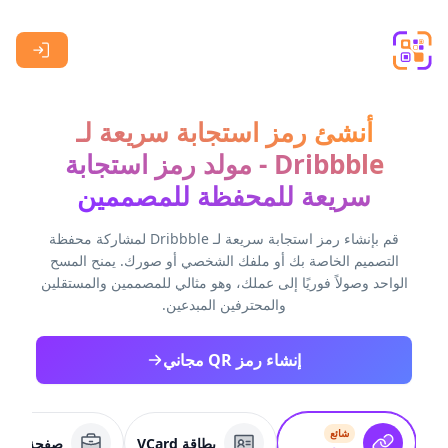
Skip to main content
أنشئ رمز استجابة سريعة لـ
Dribbble - مولد رمز استجابة
سريعة للمحفظة للمصممين
قم بإنشاء رمز استجابة سريعة لـ Dribbble لمشاركة محفظة
التصميم الخاصة بك أو ملفك الشخصي أو صورك. يمنح المسح
الواحد وصولاً فوريًا إلى عملك، وهو مثالي للمصممين والمستقلين
والمحترفين المبدعين.
إنشاء رمز QR مجاني
شائع
بطاقة VCard
صفحة عمل