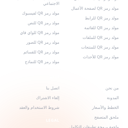
الاجتماعي
مولد رمز QR لصفحة الأعمال
مولد رمز QR لفيسبوك
مولد رمز QR للرابط
مولد رمز QR للنص
مولد رمز QR للقائمة
مولد رمز QR للواي فاي
مولد رمز QR للملفات
مولد رمز QR للصور
مولد رمز QR للمنتجات
مولد رمز QR للقسائم
مولد رمز QR للأحداث
مولد رمز QR للنماذج
QR-BUILD
الدعم
من نحن
اتصل بنا
المدونة
إلغاء الاشتراك
الخطط والأسعار
شروط الاستخدام والعقد
ملحق المتصفح
LEGAL
واجهة برمجة تطبيقات التكامل