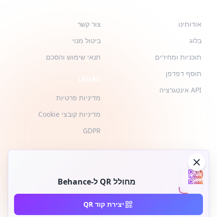
QR-BUILD
תמיכה
אודותינו
צור קשר
בלוג
ביטול מנוי
תוכניות ומחירים
תנאי שימוש והסכם
תוסף דפדפן
LEGAL
API אינטגרציה
מדיניות פרטיות
מדיניות קובצי Cookie
GDPR
מחולל QR ל-Behance
2026 © QR-Build. QR-Build. כל הזכויות שמורות
יצירת קוד QR