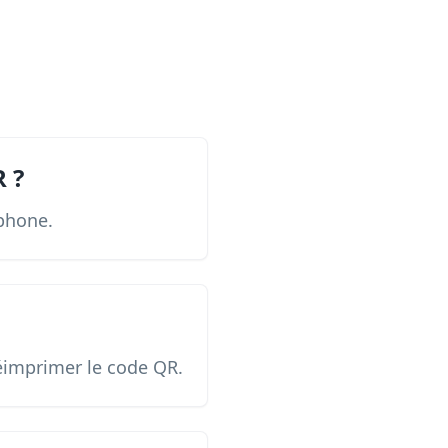
R ?
éphone.
réimprimer le code QR.