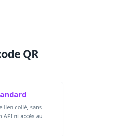
 code QR
tandard
e lien collé, sans
n API ni accès au