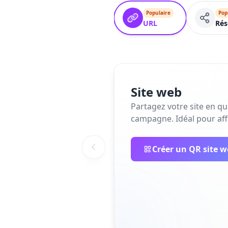
Populaire
Pop
URL
Rés
Site web
Partagez votre site en q
campagne. Idéal pour affi
Créer un QR site 