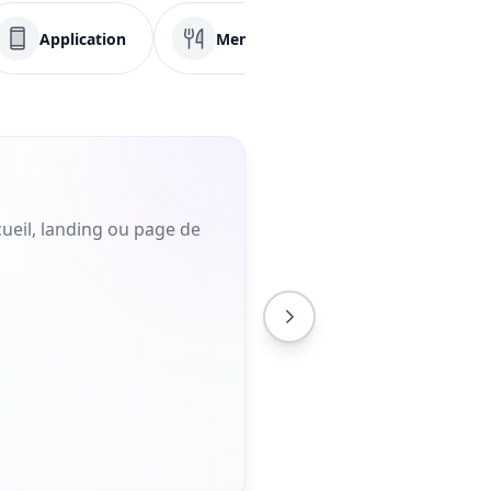
Application
Menu
PDF
Fa
ueil, landing ou page de