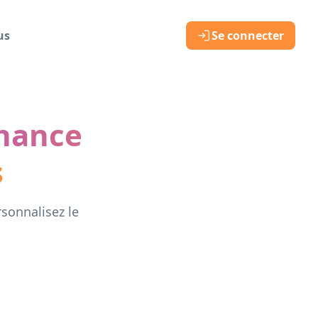
us
Se connecter
hance
s
rsonnalisez le