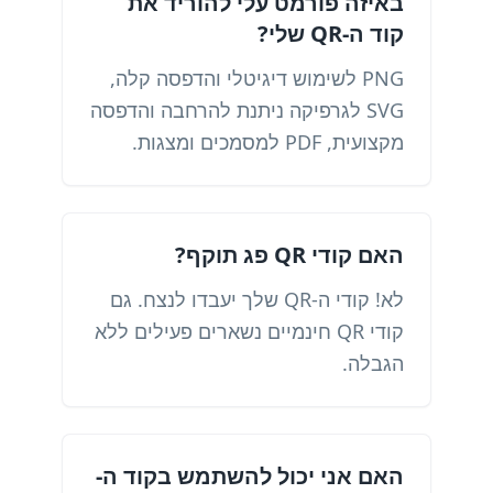
באיזה פורמט עלי להוריד את
קוד ה-QR שלי?
PNG לשימוש דיגיטלי והדפסה קלה,
SVG לגרפיקה ניתנת להרחבה והדפסה
מקצועית, PDF למסמכים ומצגות.
האם קודי QR פג תוקף?
לא! קודי ה-QR שלך יעבדו לנצח. גם
קודי QR חינמיים נשארים פעילים ללא
הגבלה.
האם אני יכול להשתמש בקוד ה-